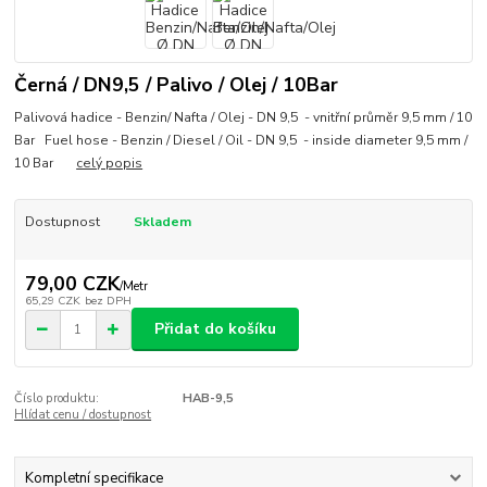
Černá / DN9,5 / Palivo / Olej / 10Bar
Palivová hadice - Benzin/ Nafta / Olej - DN 9,5 - vnitřní průměr 9,5 mm / 10
Bar Fuel hose - Benzin / Diesel / Oil - DN 9,5 - inside diameter 9,5 mm /
10 Bar
celý popis
Dostupnost
Skladem
79,00 CZK
/
Metr
65,29 CZK
bez DPH
Přidat do košíku
Číslo produktu:
HAB-9,5
Hlídat cenu / dostupnost
Kompletní specifikace