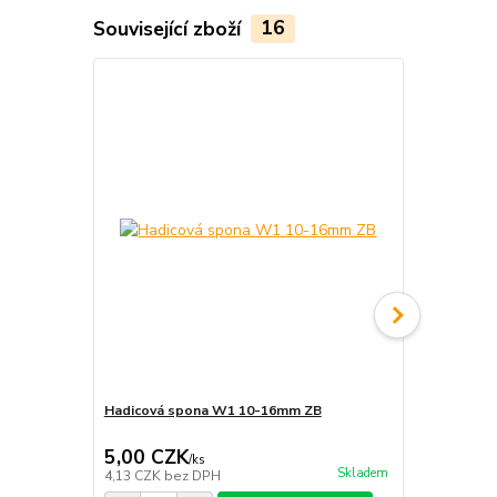
Související zboží
16
Hadicová spona W1 10-16mm ZB
Hadicová s
5,00 CZK
5,00 CZ
/
ks
Skladem
4,13 CZK
bez DPH
4,13 CZK
be