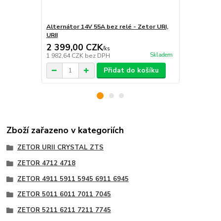
Alternátor 14V 55A bez relé - Zetor URI,
Kryt alterná
URII
2 399,00 CZK
390,00 
/
ks
Skladem
1 982,64 CZK
bez DPH
322,31 CZK
Přidat do košíku
Zboží zařazeno v kategoriích
ZETOR URII CRYSTAL ZTS
ZETOR 4712 4718
ZETOR 4911 5911 5945 6911 6945
ZETOR 5011 6011 7011 7045
ZETOR 5211 6211 7211 7745