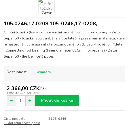
105.0246,17.0208,105-0246,17-0208,
Ojniční ložisko (Pánev ojnice vnitřní průměr 66,5mm pro opravy) - Zetor
Super 50 - ložiska jsou vyráběna s dostatečný přesahem materiálu, který
je následně nutné upravit dle požadovaného výbrusu klikového hřídele.
Connecting rod bearing (Inner diameter 66,5mm for repairs) - Zetor
Super 50 - the be...
celý popis
Dostupnost
Skladem
2 366,00 CZK
/
Pár
1 955,37 CZK
bez DPH
Přidat do košíku
Číslo produktu:
S105-0246
Hlídat cenu / dostupnost