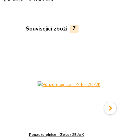
Související zboží
7
Pouzdro ojnice - Zetor 25 A/K
Pouzdro ojn