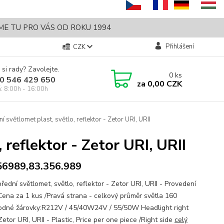
SME TU PRO VÁS OD ROKU 1994
Přihlášení
CZK
 si rady? Zavolejte.
0
ks
0 546 429 650
za
0,00 CZK
á: 8:00h - 16:00h
 světlomet plast, světlo, reflektor - Zetor URI, URII
 reflektor - Zetor URI, URII
6989,83.356.989
řední světlomet, světlo, reflektor - Zetor URI, URII - Provedení
 Cena za 1 kus /Pravá strana - celkový průměr světla 160
né žárovky:R212V / 45/40W24V / 55/50W Headlight right
Zetor URI, URII - Plastic, Price per one piece /Right side
celý