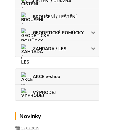
ČIŠTĚNÍ / ÚDRŽBA
BROUŠENÍ / LEŠTĚNÍ
GEODETICKÉ POMŮCKY
ZAHRADA / LES
AKCE e-shop
VÝPRODEJ
Novinky
13.02.2025