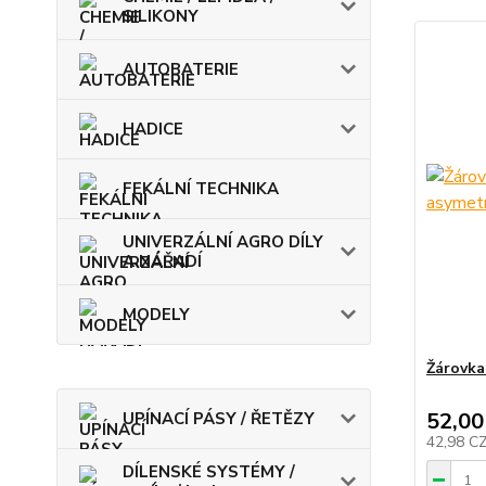
SILIKONY
AUTOBATERIE
HADICE
FEKÁLNÍ TECHNIKA
UNIVERZÁLNÍ AGRO DÍLY
A NÁŘADÍ
MODELY
Žárovka
52,00
UPÍNACÍ PÁSY / ŘETĚZY
42,98 C
DÍLENSKÉ SYSTÉMY /