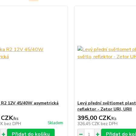
 R2 12V 45/40W asymetrická
Levý přední světlomet plast,
reflektor - Zetor URI, URII
 CZK
395,00 CZK
/
ks
/
Ks
Skladem
ZK
bez DPH
326,45 CZK
bez DPH
Přidat do košíku
Přidat do ko