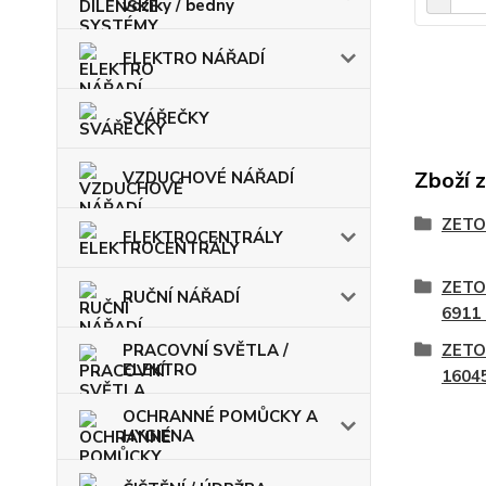
vozíky / bedny
ELEKTRO NÁŘADÍ
SVÁŘEČKY
Zboží 
VZDUCHOVÉ NÁŘADÍ
ZETO
ELEKTROCENTRÁLY
ZETO
RUČNÍ NÁŘADÍ
6911
PRACOVNÍ SVĚTLA /
ZETO
ELEKTRO
1604
OCHRANNÉ POMŮCKY A
HYGIENA