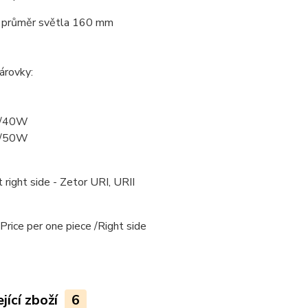
ý průměr světla 160 mm
árovky:
5/40W
5/50W
 right side - Zetor URI, URII
, Price per one piece /Right side
jící zboží
6