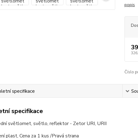
popis
Dos
39
326
Číslo p
etní specifikace
Sou
tní specifikace
dní světlomet, světlo, reflektor - Zetor URI, URII
ní plast, Cena za 1 kus /Pravá strana