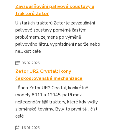
Zavzdušňování palivové soustavy u
traktorů Zetor
U starších traktorů Zetor je zavzdušnění
palivové soustavy poměrně častým
problémem, zejména po výměně
palivového filtru, vyprázdnění nádrže nebo
ne...
číst celé
06.02.2025
Zetor UR2 Crystal: Ikony
československé mechanizace
Řada Zetor UR2 Crystal, konkrétně
modely 8011 a 12045, patří mezi
nejlegendárnější traktory, které kdy vyšly
z brněnské továrny. Byly to první tě...
číst
celé
16.01.2025