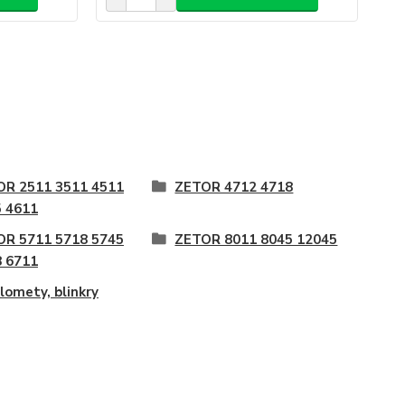
OR 2511 3511 4511
ZETOR 4712 4718
 4611
OR 5711 5718 5745
ZETOR 8011 8045 12045
 6711
lomety, blinkry