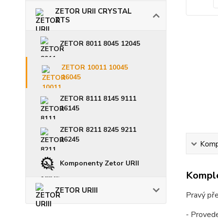
ZETOR URII CRYSTAL
ZTS
ZETOR 8011 8045 12045
ZETOR 10011 10045
16045
ZETOR 8111 8145 9111
16145
ZETOR 8211 8245 9211
16245
Kompl
Komponenty Zetor URII
Komple
ZETOR URIII
Pravý pře
- Provede