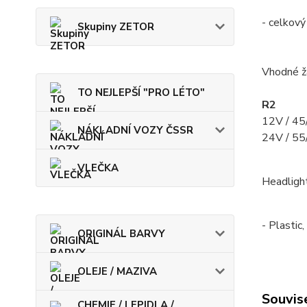
- celkov
Skupiny ZETOR
Vhodné ž
TO NEJLEPŠÍ "PRO LÉTO"
R2
12V / 4
NÁKLADNÍ VOZY ČSSR
24V / 5
VLEČKA
Headlight
- Plastic
ORIGINÁL BARVY
OLEJE / MAZIVA
Souvise
CHEMIE / LEPIDLA /