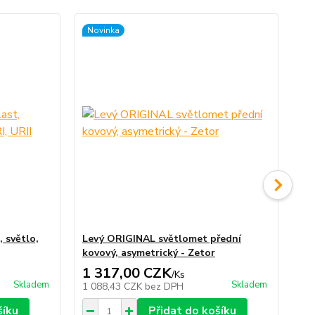
Novinka
No
 světlo,
Levý ORIGINAL světlomet přední
Pr
kovový, asymetrický - Zetor
kov
1 317,00 CZK
1
/
Ks
Skladem
Skladem
1 088,43 CZK
bez DPH
1 
šíku
Přidat do košíku