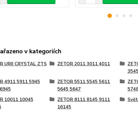
zařazeno v kategoriích
R URII CRYSTAL ZTS
ZETOR 2011 3011 4011
ZET
3545
R 4911 5911 5945
ZETOR 5511 5545 5611
ZET
 6945
5645 5647
5748
R 10011 10045
ZETOR 8111 8145 9111
Svět
5
16145