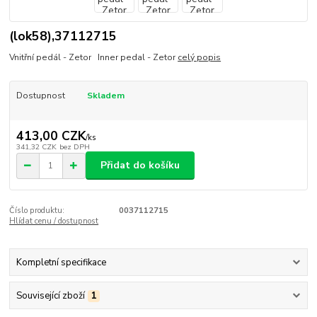
(lok58),37112715
Vnitřní pedál - Zetor Inner pedal - Zetor
celý popis
Dostupnost
Skladem
413,00 CZK
/
ks
341,32 CZK
bez DPH
Přidat do košíku
Číslo produktu:
0037112715
Hlídat cenu / dostupnost
Kompletní specifikace
Související zboží
1