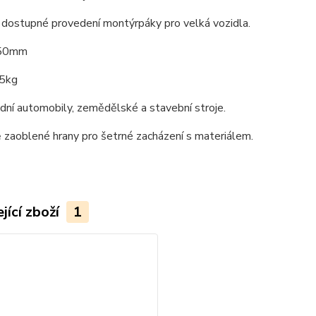
a dostupné provedení montýrpáky pro velká vozidla.
750mm
55kg
dní automobily, zemědělské a stavební stroje.
 zaoblené hrany pro šetrné zacházení s materiálem.
jící zboží
1