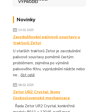
Novinky
13.02.2025
Zavzdušňování palivové soustavy u
traktorů Zetor
U starších traktorů Zetor je zavzdušnění
palivové soustavy poměrně častým
problémem, zejména po výměně
palivového filtru, vyprázdnění nádrže nebo
ne...
číst celé
06.02.2025
Zetor UR2 Crystal: Ikony
československé mechanizace
Řada Zetor UR2 Crystal, konkrétně