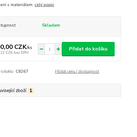
ení s materiálem.
celý popis
tupnost
Skladem
0,00 CZK
/
ks
Přidat do košíku
,22 CZK
bez DPH
roduktu:
C8267
Hlídat cenu / dostupnost
visející zboží
1