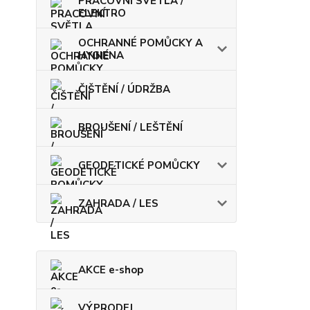
PRACOVNÍ SVĚTLA /
ELEKTRO
OCHRANNÉ POMŮCKY A
HYGIENA
ČIŠTĚNÍ / ÚDRŽBA
BROUŠENÍ / LEŠTĚNÍ
GEODETICKÉ POMŮCKY
ZAHRADA / LES
AKCE e-shop
VÝPRODEJ