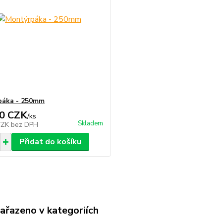
páka - 250mm
0 CZK
/
ks
Skladem
CZK
bez DPH
Přidat do košíku
zařazeno v kategoriích