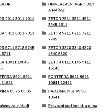
R URIII
UNIVERZÁLNÍ AGRO DÍLY
A NÁŘADÍ
OR 2011 3011 4011
ZETOR 2511 3511 4511
3545 4611
OR 5011 6011 7011
ZETOR 5211 6211 7211
5
7745
OR 5711 5718 5745
ZETOR 3320 3340 4320
 6711
4340 5320
OR 10011 10045
ZETOR 8111 8145 9111
45
16145
TERRA 8621 9621
FORTERRA 8641 9641
 11641
10641 12441
IMA 65 75 85 95
PROXIMA Plus 85 95
10541
lušenství, nářadí
Provozní sortiment a dílna