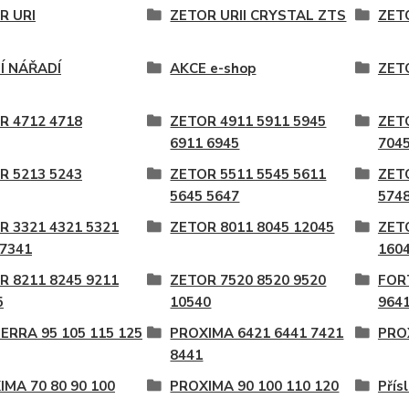
R URI
ZETOR URII CRYSTAL ZTS
ZETO
Í NÁŘADÍ
AKCE e-shop
ZET
R 4712 4718
ZETOR 4911 5911 5945
ZET
6911 6945
704
R 5213 5243
ZETOR 5511 5545 5611
ZET
5645 5647
5748
R 3321 4321 5321
ZETOR 8011 8045 12045
ZET
 7341
160
R 8211 8245 9211
ZETOR 7520 8520 9520
FOR
5
10540
9641
ERRA 95 105 115 125
PROXIMA 6421 6441 7421
PROX
8441
IMA 70 80 90 100
PROXIMA 90 100 110 120
Přís