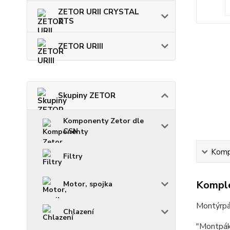
ZETOR URII CRYSTAL
ZTS
ZETOR URIII
Skupiny ZETOR
Komponenty Zetor dle
CSN
Kompl
Filtry
Komple
Motor, spojka
Montýrpák
Chlazení
"Montpák