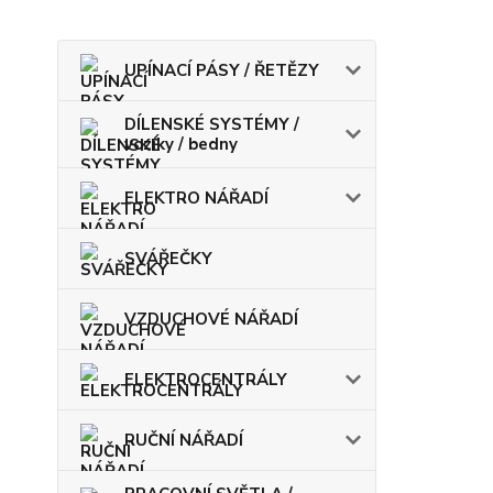
UPÍNACÍ PÁSY / ŘETĚZY
DÍLENSKÉ SYSTÉMY /
vozíky / bedny
ELEKTRO NÁŘADÍ
SVÁŘEČKY
VZDUCHOVÉ NÁŘADÍ
ELEKTROCENTRÁLY
RUČNÍ NÁŘADÍ