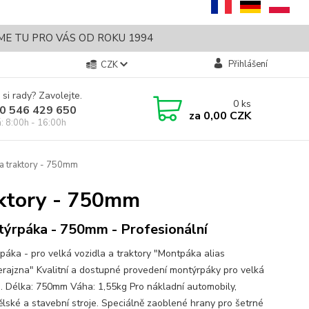
SME TU PRO VÁS OD ROKU 1994
Přihlášení
CZK
 si rady? Zavolejte.
0
ks
0 546 429 650
za
0,00 CZK
á: 8:00h - 16:00h
 a traktory - 750mm
aktory - 750mm
ýrpáka - 750mm - Profesionální
páka - pro velká vozidla a traktory "Montpáka alias
rajzna" Kvalitní a dostupné provedení montýrpáky pro velká
a. Délka: 750mm Váha: 1,55kg Pro nákladní automobily,
lské a stavební stroje. Speciálně zaoblené hrany pro šetrné