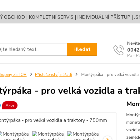
OBCHOD | KOMPLETNÍ SERVIS | INDIVIDUÁLNÍ PŘÍSTUP | J
Nevíte
Hledat
0042
Po - P
Skupiny ZETOR
Příslušenství, nářadí
Montýrpáka - pro velká vozidla
ýrpáka - pro velká vozidla a tr
Mont
Akce
Montýr
monete
vozidl
zemědě