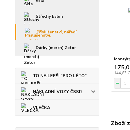
Skla
Střechy kabin
Příslušenství, nářadí
Dárky (merch) Zetor
Montýr
175,0
144,63 
TO NEJLEPŠÍ "PRO LÉTO"
NÁKLADNÍ VOZY ČSSR
VLEČKA
Zboží 