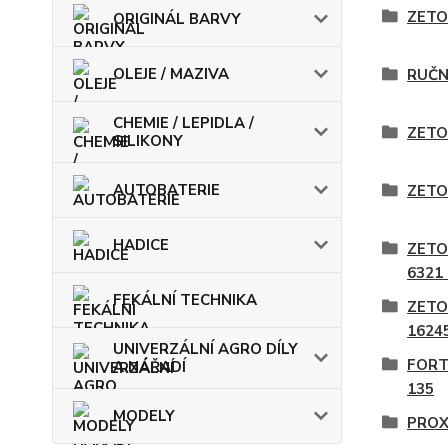
ZETO
ORIGINÁL BARVY
OLEJE / MAZIVA
RUČN
CHEMIE / LEPIDLA /
ZETO
SILIKONY
AUTOBATERIE
ZETO
HADICE
ZETO
6321
FEKÁLNÍ TECHNIKA
ZETO
1624
UNIVERZÁLNÍ AGRO DÍLY
FORT
A NÁŘADÍ
135
MODELY
PROX