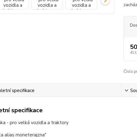
zacház
Dos
50
413
Číslo p
etní specifikace
Sou
tní specifikace
a - pro velká vozidla a traktory
a alias moneterajzna"