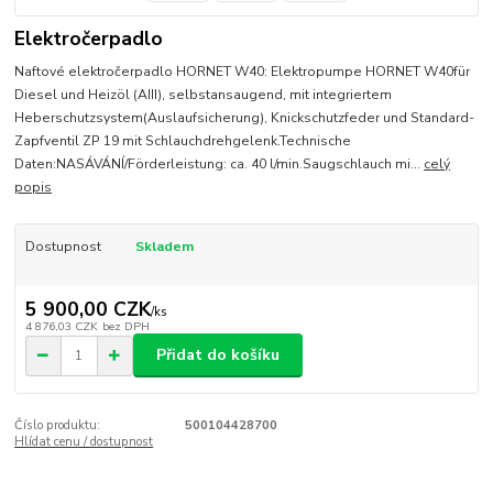
Elektročerpadlo
Naftové elektročerpadlo HORNET W40: Elektropumpe HORNET W40für
Diesel und Heizöl (AIII), selbstansaugend, mit integriertem
Heberschutzsystem(Auslaufsicherung), Knickschutzfeder und Standard-
Zapfventil ZP 19 mit Schlauchdrehgelenk.Technische
Daten:NASÁVÁNÍ/Förderleistung: ca. 40 l/min.Saugschlauch mi...
celý
popis
Dostupnost
Skladem
5 900,00 CZK
/
ks
4 876,03 CZK
bez DPH
Přidat do košíku
Číslo produktu:
500104428700
Hlídat cenu / dostupnost