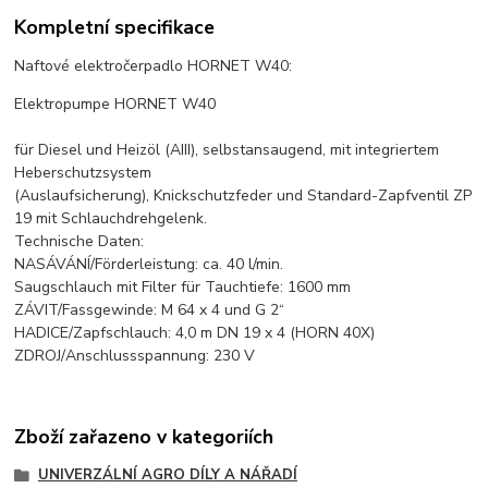
Kompletní specifikace
Naftové elektročerpadlo HORNET W40:
Elektropumpe HORNET W40
für Diesel und Heizöl (AIII), selbstansaugend, mit integriertem
Heberschutzsystem
(Auslaufsicherung), Knickschutzfeder und Standard-Zapfventil ZP
19 mit Schlauchdrehgelenk.
Technische Daten:
NASÁVÁNÍ/Förderleistung: ca. 40 l/min.
Saugschlauch mit Filter für Tauchtiefe: 1600 mm
ZÁVIT/Fassgewinde: M 64 x 4 und G 2“
HADICE/Zapfschlauch: 4,0 m DN 19 x 4 (HORN 40X)
ZDROJ/Anschlussspannung: 230 V
Zboží zařazeno v kategoriích
UNIVERZÁLNÍ AGRO DÍLY A NÁŘADÍ