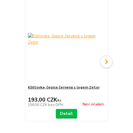
Kšiltovka, čepice červená s logem Zetor
Kšiltovka, č
193,00 CZK
290,00 
/
ks
Není skladem
159,50 CZK
bez DPH
239,67 CZK
Detail