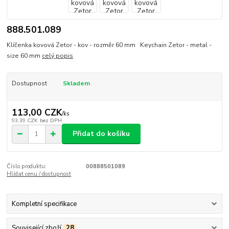
888.501.089
Klíčenka kovová Zetor - kov - rozměr 60 mm Keychain Zetor - metal -
size 60 mm
celý popis
Dostupnost
Skladem
113,00 CZK
/
ks
93,39 CZK
bez DPH
Přidat do košíku
Číslo produktu:
00888501089
Hlídat cenu / dostupnost
Kompletní specifikace
Související zboží
28