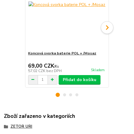
Koncová svorka baterie POL + /Mosaz
Vodič uzemn
69,00 CZK
669,00 
/
Ks
Skladem
57,02 CZK
bez DPH
552,89 CZK
Přidat do košíku
Zboží zařazeno v kategoriích
ZETOR URI