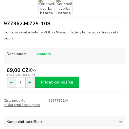
977362.M,Z25-108
Koncová svorka baterie POL - / Mosaz Battery terminal - / Brass
celý
popis
Dostupnost
Skladem
69,00 CZK
/
Ks
57,02 CZK
bez DPH
Přidat do košíku
Číslo produktu:
00977362.M
Hlídat cenu / dostupnost
Kompletní specifikace