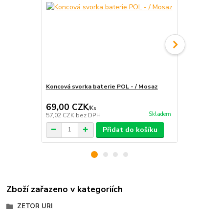
Koncová svorka baterie POL - / Mosaz
+ Kabel sta
69,00 CZK
963,00 
/
Ks
Skladem
57,02 CZK
bez DPH
795,87 CZK
Přidat do košíku
Zboží zařazeno v kategoriích
ZETOR URI