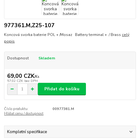
977361.M,Z25-107
Koncová svorka baterie POL + /Mosaz Battery terminal + / Brass
celý
popis
Dostupnost
Skladem
69,00 CZK
/
Ks
57,02 CZK
bez DPH
Přidat do košíku
Číslo produktu:
00977361.M
Hlídat cenu / dostupnost
Kompletní specifikace