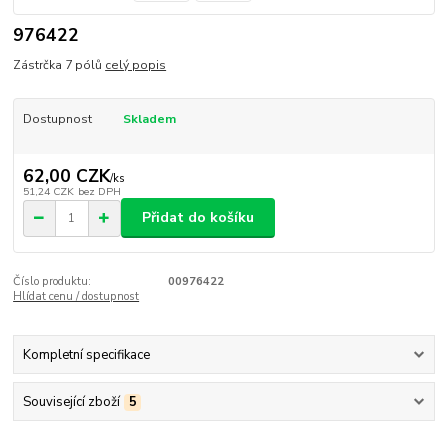
976422
Zástrčka 7 pólů
celý popis
Dostupnost
Skladem
62,00 CZK
/
ks
51,24 CZK
bez DPH
Přidat do košíku
Číslo produktu:
00976422
Hlídat cenu / dostupnost
Kompletní specifikace
Související zboží
5