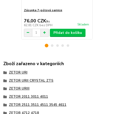
Zásuvka 7-pólová samice
Zásuvka 7-p
GRANIT
76,00 CZK
58,00 C
/
ks
Skladem
62,81 CZK
bez DPH
47,93 CZK
b
Přidat do košíku
Zboží zařazeno v kategoriích
ZETOR URI
ZETOR URII CRYSTAL ZTS
ZETOR URIII
ZETOR 2011 3011 4011
ZETOR 2511 3511 4511 3545 4611
ZETOR 4712 4718