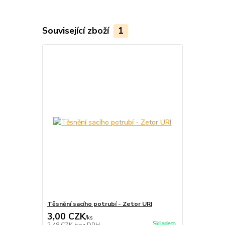
Související zboží
1
Těsnění sacího potrubí - Zetor URI
3,00 CZK
/
ks
Skladem
2,48 CZK
bez DPH