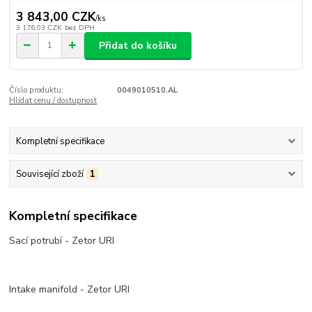
3 843,00 CZK
/
ks
3 176,03 CZK
bez DPH
Přidat do košíku
Číslo produktu:
0049010510.AL
Hlídat cenu / dostupnost
Kompletní specifikace
Související zboží
1
Kompletní specifikace
Sací potrubí - Zetor URI
Intake manifold - Zetor URI