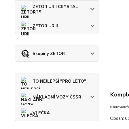
ZETOR URII CRYSTAL
ZTS
ZETOR URIII
Skupiny ZETOR
TO NEJLEPŠÍ "PRO LÉTO"
Komple
NÁKLADNÍ VOZY ČSSR
Modul vyhnutý
VLEČKA
Obsah: 6