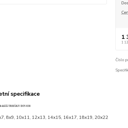
Dos
Cen
1 
1 1
Číslo p
Specifik
tní specifikace
ch klíčů TRHÁKY DIN 838
x7, 8x9, 10x11, 12x13, 14x15, 16x17, 18x19, 20x22