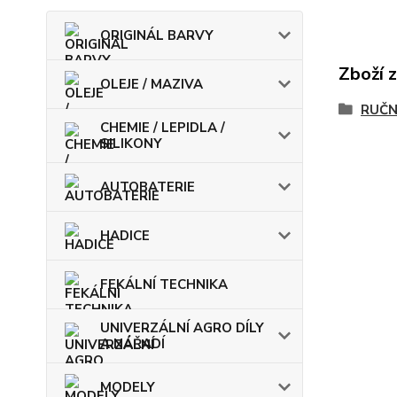
ORIGINÁL BARVY
Zboží 
OLEJE / MAZIVA
RUČN
CHEMIE / LEPIDLA /
SILIKONY
AUTOBATERIE
HADICE
FEKÁLNÍ TECHNIKA
UNIVERZÁLNÍ AGRO DÍLY
A NÁŘADÍ
MODELY