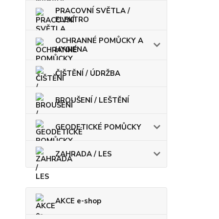
PRACOVNÍ SVĚTLA /
ELEKTRO
OCHRANNÉ POMŮCKY A
HYGIENA
ČIŠTĚNÍ / ÚDRŽBA
BROUŠENÍ / LEŠTĚNÍ
GEODETICKÉ POMŮCKY
ZAHRADA / LES
AKCE e-shop