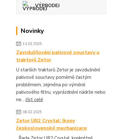
VÝPRODEJ
Novinky
13.02.2025
Zavzdušňování palivové soustavy u
traktorů Zetor
U starších traktorů Zetor je zavzdušnění
palivové soustavy poměrně častým
problémem, zejména po výměně
palivového filtru, vyprázdnění nádrže nebo
ne...
číst celé
06.02.2025
Zetor UR2 Crystal: Ikony
československé mechanizace
Řada Zetor UR2 Crystal, konkrétně