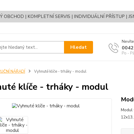
OBCHOD | KOMPLETNÍ SERVIS | INDIVIDUÁLNÍ PŘÍSTUP | J
Nevíte
Hledat
0042
Po - P
RUČNÍ NÁŘADÍ
Vyhnuté klíče - trháky - modul
uté klíče - trháky - modul
Modu
Modul 
12x13,