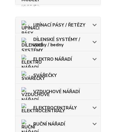
UPÍNACÍ PÁSY / ŘETĚZY
DÍLENSKÉ SYSTÉMY /
vozíky / bedny
ELEKTRO NÁŘADÍ
SVÁŘEČKY
VZDUCHOVÉ NÁŘADÍ
ELEKTROCENTRÁLY
RUČNÍ NÁŘADÍ