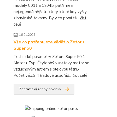
modely 8011 a 12045, patří mezi
nejlegendárnější traktory, které kdy vyšly
z brněnské továrny. Byly to první tě...
číst
celé
16.01.2025
Vše co potřebujete vědět o Zetoru
Super 50
Technické parametry Zetoru Super 50 1.
Motor:• Typ: Čtyřdobý vznětový motor se
vzduchovým filtrem s olejovou lázní.•
Počet válců: 4 (řadové uspořád...
číst celé
Zobrazit všechny novinky