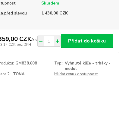
tupnost
Skladem
a před slevou
1 430,00 CZK
359,00 CZK
/
ks
Přidat do košíku
23,14 CZK
bez DPH
roduktu:
GM838.608
Typ::
Vyhnuté klíče - trháky -
modul
ace 2::
TONA
Hlídat cenu / dostupnost