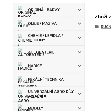
ORIGINÁL BARVY
Zboží 
OLEJE / MAZIVA
RUČN
CHEMIE / LEPIDLA /
SILIKONY
AUTOBATERIE
HADICE
FEKÁLNÍ TECHNIKA
UNIVERZÁLNÍ AGRO DÍLY
A NÁŘADÍ
MODELY