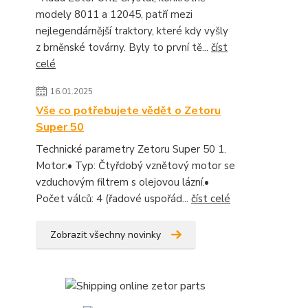
modely 8011 a 12045, patří mezi
nejlegendárnější traktory, které kdy vyšly
z brněnské továrny. Byly to první tě...
číst
celé
16.01.2025
Vše co potřebujete vědět o Zetoru
Super 50
Technické parametry Zetoru Super 50 1.
Motor:• Typ: Čtyřdobý vznětový motor se
vzduchovým filtrem s olejovou lázní.•
Počet válců: 4 (řadové uspořád...
číst celé
Zobrazit všechny novinky