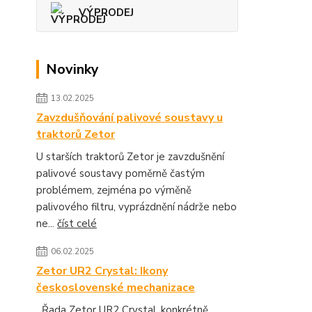
VÝPRODEJ
Novinky
13.02.2025
Zavzdušňování palivové soustavy u
traktorů Zetor
U starších traktorů Zetor je zavzdušnění
palivové soustavy poměrně častým
problémem, zejména po výměně
palivového filtru, vyprázdnění nádrže nebo
ne...
číst celé
06.02.2025
Zetor UR2 Crystal: Ikony
československé mechanizace
Řada Zetor UR2 Crystal, konkrétně