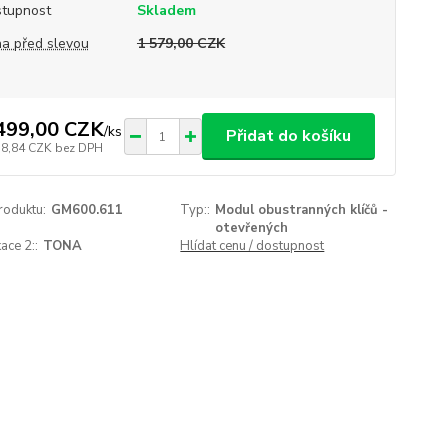
tupnost
Skladem
a před slevou
1 579,00 CZK
499,00 CZK
/
ks
Přidat do košíku
38,84 CZK
bez DPH
roduktu:
GM600.611
Typ::
Modul obustranných klíčů -
otevřených
ace 2::
TONA
Hlídat cenu / dostupnost