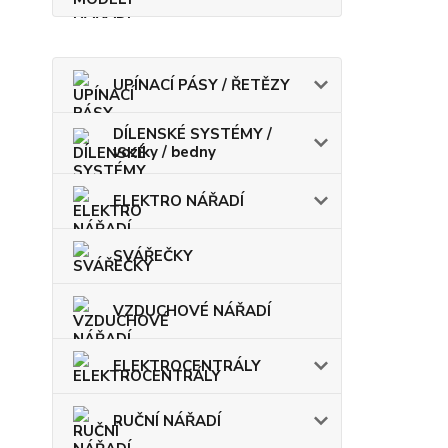
UPÍNACÍ PÁSY / ŘETĚZY
DÍLENSKÉ SYSTÉMY /
vozíky / bedny
ELEKTRO NÁŘADÍ
SVÁŘEČKY
VZDUCHOVÉ NÁŘADÍ
ELEKTROCENTRÁLY
RUČNÍ NÁŘADÍ