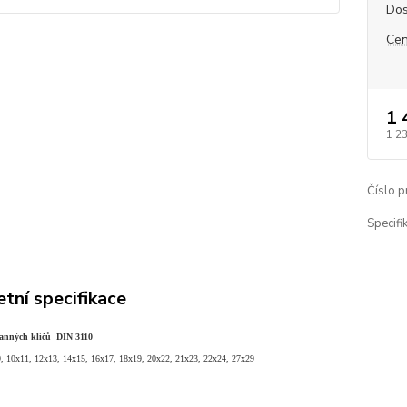
Dos
Cen
1 
1 2
Číslo p
Specifik
tní specifikace
anných klíčů DIN 3110
9, 10x11, 12x13, 14x15, 16x17, 18x19, 20x22, 21x23, 22x24, 27x29