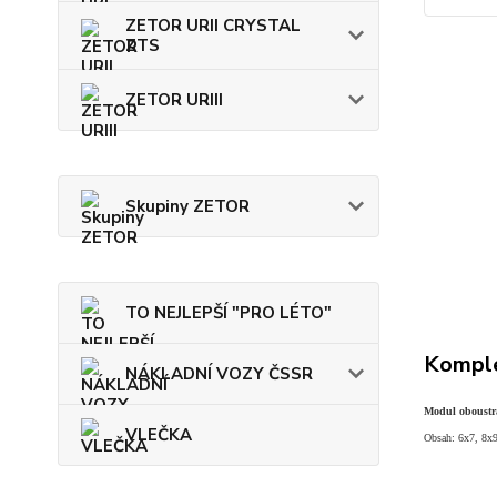
ZETOR URII CRYSTAL
ZTS
ZETOR URIII
Skupiny ZETOR
TO NEJLEPŠÍ "PRO LÉTO"
Komple
NÁKLADNÍ VOZY ČSSR
Modul oboustr
VLEČKA
Obsah: 6x7, 8x