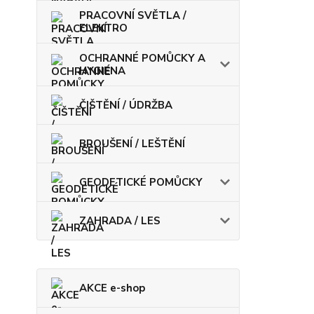
PRACOVNÍ SVĚTLA /
ELEKTRO
OCHRANNÉ POMŮCKY A
HYGIENA
ČIŠTĚNÍ / ÚDRŽBA
BROUŠENÍ / LEŠTĚNÍ
GEODETICKÉ POMŮCKY
ZAHRADA / LES
AKCE e-shop