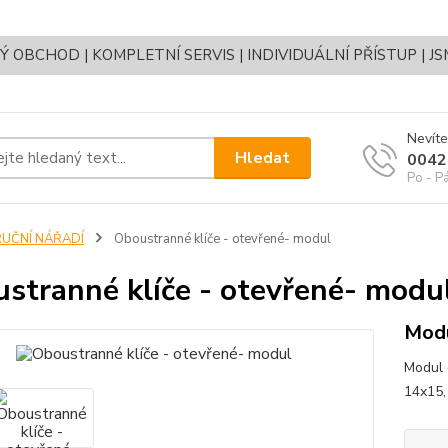
OBCHOD | KOMPLETNÍ SERVIS | INDIVIDUÁLNÍ PŘÍSTUP | J
Nevíte
Hledat
0042
Po - P
RUČNÍ NÁŘADÍ
Oboustranné klíče - otevřené- modul
stranné klíče - otevřené- modu
Modu
Modul 
14x15,