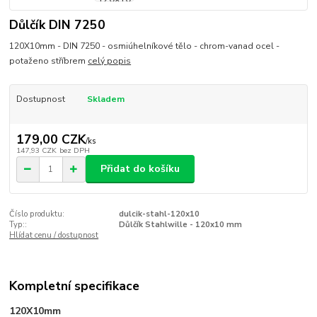
Důlčík DIN 7250
120X10mm - DIN 7250 - osmiúhelníkové tělo - chrom-vanad ocel -
potaženo stříbrem
celý popis
Dostupnost
Skladem
179,00 CZK
/
ks
147,93 CZK
bez DPH
Přidat do košíku
Číslo produktu:
dulcik-stahl-120x10
Typ::
Důlčík Stahlwille - 120x10 mm
Hlídat cenu / dostupnost
Kompletní specifikace
120X10mm