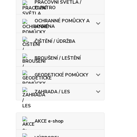
PRACOVNÍ SVĚTLA /
ELEKTRO
OCHRANNÉ POMŮCKY A
HYGIENA
ČIŠTĚNÍ / ÚDRŽBA
BROUŠENÍ / LEŠTĚNÍ
GEODETICKÉ POMŮCKY
ZAHRADA / LES
AKCE e-shop