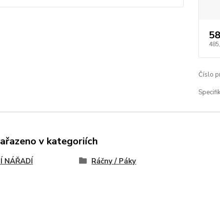
58
485
Číslo p
Specifik
zařazeno v kategoriích
Í NÁŘADÍ
Ráčny / Páky