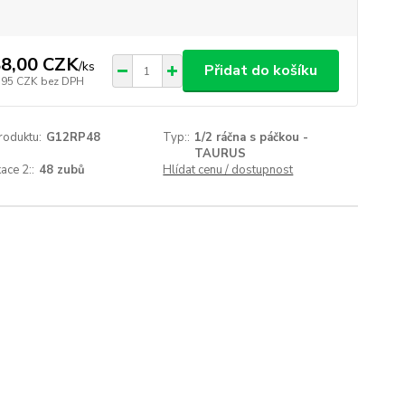
8,00 CZK
/
ks
Přidat do košíku
,95 CZK
bez DPH
roduktu:
G12RP48
Typ::
1/2 ráčna s páčkou -
TAURUS
ace 2::
48 zubů
Hlídat cenu / dostupnost