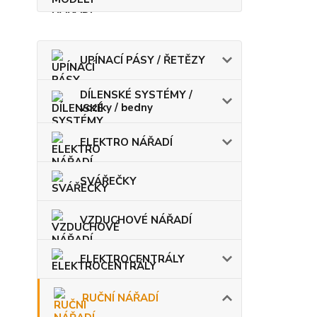
UPÍNACÍ PÁSY / ŘETĚZY
DÍLENSKÉ SYSTÉMY /
vozíky / bedny
ELEKTRO NÁŘADÍ
SVÁŘEČKY
VZDUCHOVÉ NÁŘADÍ
ELEKTROCENTRÁLY
RUČNÍ NÁŘADÍ