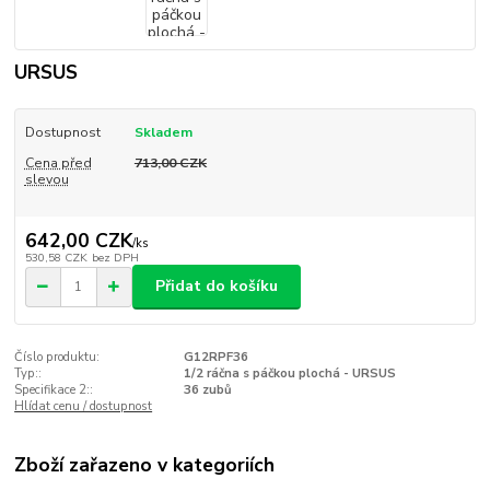
URSUS
Dostupnost
Skladem
Cena před
713,00 CZK
slevou
642,00 CZK
/
ks
530,58 CZK
bez DPH
Přidat do košíku
Číslo produktu:
G12RPF36
Typ::
1/2 ráčna s páčkou plochá - URSUS
Specifikace 2::
36 zubů
Hlídat cenu / dostupnost
Zboží zařazeno v kategoriích