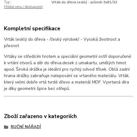
Typ::
Vrták do dřeva lesklý - průměr 3x61/33
Hlídat cenu / dostupnost
Kompletní specifikace
Vrták lesklý do dřeva - /český výrobek/ - Vysoká životnost a
přesnot
Vrtáky se středícím hrotem a speciální geometrií ostří doporučené
k vrtání otvorů a děr do dřeva.desek z umakartu, umělých hmot
apod. Široká drážka je ideální pro rychlý odvod třísek. Oblá zadní
hrana drážky zabraňuje nalepování se vrtaného materiálu. Vrták,
který velmi dobře vrtá tvrdé dřevo a materiál MDF. Vyvrtaná díra
je díky geometrii špice bez otřepů.
Zboží zařazeno v kategoriích
RUČNÍ NÁŘADÍ