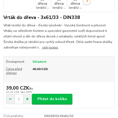
Vrták do dřeva - 3x61/33 - DIN338
Vrták lesklý do dřeva - /český výrobek/ - Vysoká životnost a přesnot
Vrtáky se středícím hrotem a speciální geometrií ostří doporučené k
vrtání otvorů a děr do dřeva.desek z umakartu, umělých hmot apod.
Široká drážka je ideální pro rychlý odvod třísek. Oblá zadní hrana drážky
zabraňuje nalepování s...
celý popis
Dostupnost
Skladem
Cena před
45,00 CZK
slevou
39,00 CZK
/
ks
32,23 CZK
bez DPH
Přidat do košíku
Číslo produktu:
DR338/03,00x61/33