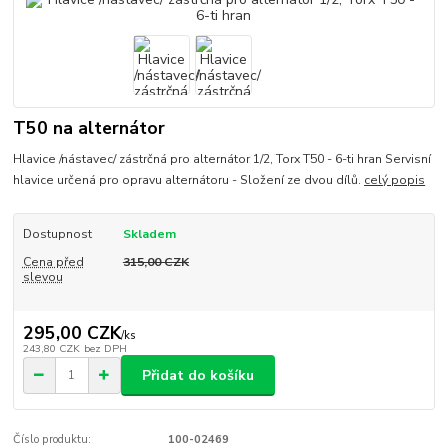
T50 na alternátor
Hlavice /nástavec/ zástrčná pro alternátor 1/2, Torx T50 - 6-ti hran Servisní
hlavice určená pro opravu alternátoru - Složení ze dvou dílů.
celý popis
Dostupnost
Skladem
Cena před
315,00 CZK
slevou
295,00 CZK
/
ks
243,80 CZK
bez DPH
Přidat do košíku
Číslo produktu:
100-02469