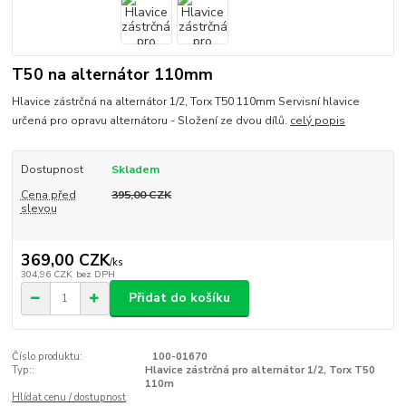
T50 na alternátor 110mm
Hlavice zástrčná na alternátor 1/2, Torx T50 110mm Servisní hlavice
určená pro opravu alternátoru - Složení ze dvou dílů.
celý popis
Dostupnost
Skladem
Cena před
395,00 CZK
slevou
369,00 CZK
/
ks
304,96 CZK
bez DPH
Přidat do košíku
Číslo produktu:
100-01670
Typ::
Hlavice zástrčná pro alternátor 1/2, Torx T50
110m
Hlídat cenu / dostupnost