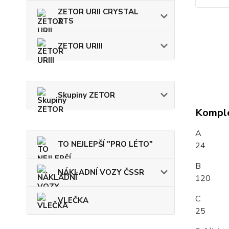
ZETOR URII CRYSTAL
ZTS
ZETOR URIII
Skupiny ZETOR
Komple
A
TO NEJLEPŠÍ "PRO LÉTO"
24
B
NÁKLADNÍ VOZY ČSSR
120
C
VLEČKA
25