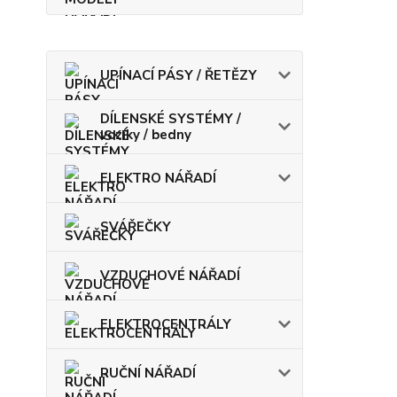
UPÍNACÍ PÁSY / ŘETĚZY
DÍLENSKÉ SYSTÉMY /
vozíky / bedny
ELEKTRO NÁŘADÍ
SVÁŘEČKY
VZDUCHOVÉ NÁŘADÍ
ELEKTROCENTRÁLY
RUČNÍ NÁŘADÍ