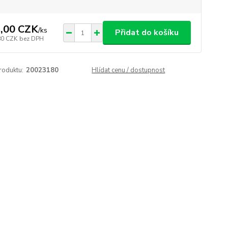
,00 CZK
/
ks
Přidat do košíku
80 CZK
bez DPH
roduktu:
20023180
Hlídat cenu / dostupnost