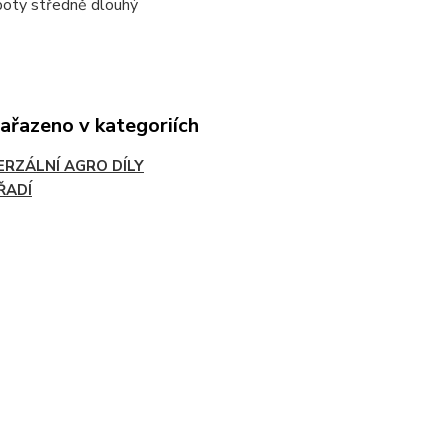
poty středně dlouhý
zařazeno v kategoriích
ERZÁLNÍ AGRO DÍLY
ŘADÍ