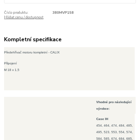
Číslo produktu:
380MVP158
Hlídat cenu / dostupnost
Kompletní specifikace
Předehřívač motoru kompletní - CALIX
Připojení
M 18 x 1,5
Vhodné pro následující
výrobce:
Case IH
454, 464, 474, 484, 485,
495, 523, 553, 554, 574,
584, 585, 674, 684, 685,