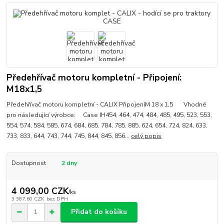
Předehřívač motoru kompletní - Připojení:
M18x1,5
Předehřívač motoru kompletní - CALIX PřipojeníM 18 x 1,5 Vhodné
pro následující výrobce: Case IH454, 464, 474, 484, 485, 495, 523, 553,
554, 574, 584, 585, 674, 684, 685, 784, 785, 885, 624, 654, 724, 824, 633,
733, 833, 644, 743, 744, 745, 844, 845, 856...
celý popis
Dostupnost
2 dny
4 099,00 CZK
/
ks
3 387,60 CZK
bez DPH
Přidat do košíku