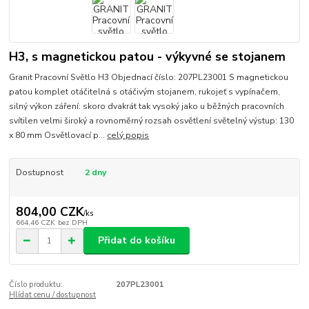
H3, s magnetickou patou - výkyvné se stojanem
Granit Pracovní Světlo H3 Objednací číslo: 207PL23001 S magnetickou
patou komplet otáčitelná s otáčivým stojanem, rukojeť s vypínačem,
silný výkon záření: skoro dvakrát tak vysoký jako u běžných pracovních
svítilen velmi široký a rovnoměrný rozsah osvětlení světelný výstup: 130
x 80 mm Osvětlovací p...
celý popis
Dostupnost
2 dny
804,00 CZK
/
ks
664,46 CZK
bez DPH
Přidat do košíku
Číslo produktu:
207PL23001
Hlídat cenu / dostupnost