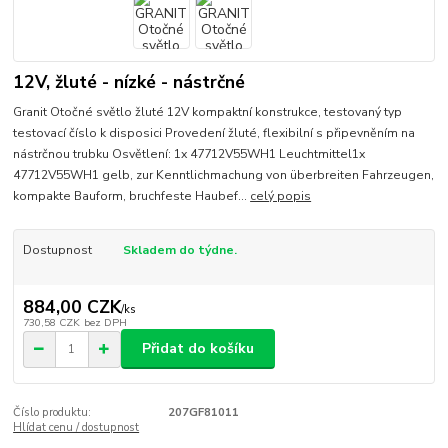
12V, žluté - nízké - nástrčné
Granit Otočné světlo žluté 12V kompaktní konstrukce, testovaný typ
testovací číslo k disposici Provedení žluté, flexibilní s připevněním na
nástrčnou trubku Osvětlení: 1x 47712V55WH1 Leuchtmittel1x
47712V55WH1 gelb, zur Kenntlichmachung von überbreiten Fahrzeugen,
kompakte Bauform, bruchfeste Haubef...
celý popis
Dostupnost
Skladem do týdne.
884,00 CZK
/
ks
730,58 CZK
bez DPH
Přidat do košíku
Číslo produktu:
207GF81011
Hlídat cenu / dostupnost