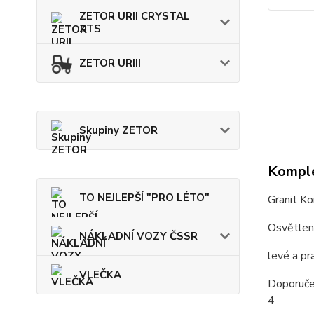
ZETOR URII CRYSTAL
ZTS
ZETOR URIII
Skupiny ZETOR
Komple
TO NEJLEPŠÍ "PRO LÉTO"
Granit Ko
Osvětle
NÁKLADNÍ VOZY ČSSR
levé a pr
VLEČKA
Doporuče
4