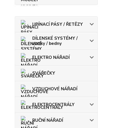
UPÍNACÍ PÁSY / ŘETĚZY
DÍLENSKÉ SYSTÉMY /
vozíky / bedny
ELEKTRO NÁŘADÍ
SVÁŘEČKY
VZDUCHOVÉ NÁŘADÍ
ELEKTROCENTRÁLY
RUČNÍ NÁŘADÍ