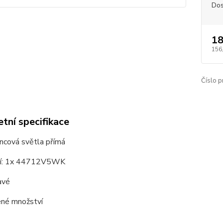
Dos
18
156
Číslo p
tní specifikace
ncová světla přímá
ní: 1x 44712V5WK
avé
né množství