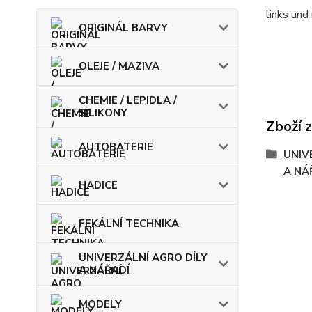
links und
ORIGINÁL BARVY
OLEJE / MAZIVA
CHEMIE / LEPIDLA /
SILIKONY
Zboží 
AUTOBATERIE
UNIV
A NÁ
HADICE
FEKÁLNÍ TECHNIKA
UNIVERZÁLNÍ AGRO DÍLY
A NÁŘADÍ
MODELY