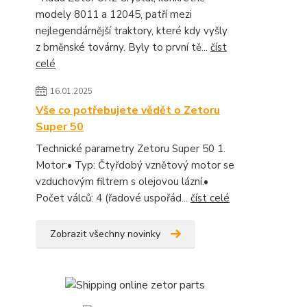
modely 8011 a 12045, patří mezi
nejlegendárnější traktory, které kdy vyšly
z brněnské továrny. Byly to první tě...
číst
celé
16.01.2025
Vše co potřebujete vědět o Zetoru
Super 50
Technické parametry Zetoru Super 50 1.
Motor:• Typ: Čtyřdobý vznětový motor se
vzduchovým filtrem s olejovou lázní.•
Počet válců: 4 (řadové uspořád...
číst celé
Zobrazit všechny novinky