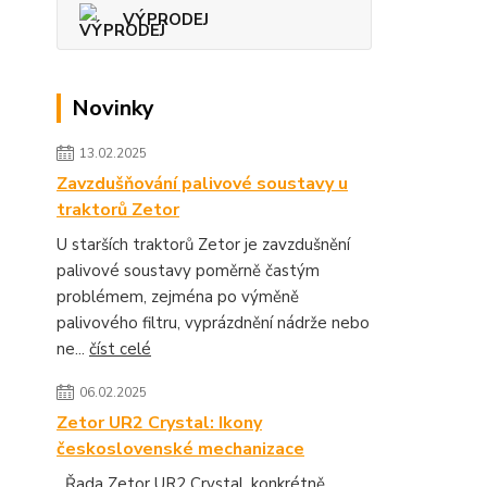
VÝPRODEJ
Novinky
13.02.2025
Zavzdušňování palivové soustavy u
traktorů Zetor
U starších traktorů Zetor je zavzdušnění
palivové soustavy poměrně častým
problémem, zejména po výměně
palivového filtru, vyprázdnění nádrže nebo
ne...
číst celé
06.02.2025
Zetor UR2 Crystal: Ikony
československé mechanizace
Řada Zetor UR2 Crystal, konkrétně