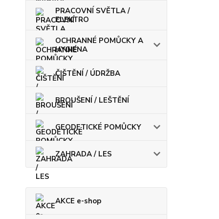
PRACOVNÍ SVĚTLA /
ELEKTRO
OCHRANNÉ POMŮCKY A
HYGIENA
ČIŠTĚNÍ / ÚDRŽBA
BROUŠENÍ / LEŠTĚNÍ
GEODETICKÉ POMŮCKY
ZAHRADA / LES
AKCE e-shop