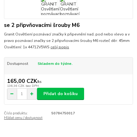
se 2 připvňovacími šrouby M6
Granit Osvětlení poznávací značky k připevnění nad, pod nebo vlevo a v
pravo poznávací značky se 2 připvňovacími šrouby M6 rozteč děr: 45mm
Osvětlení: 1x 44712V5WS
celý popis
Dostupnost
Skladem do týdne.
165,00 CZK
/
ks
136,36 CZK
bez DPH
Přidat do košíku
Číslo produktu:
50784750017
Hlídat cenu / dostupnost