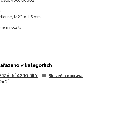
 číslo:
430700802
í
louhé, M22 x 1,5 mm
né množství
zařazeno v kategoriích
ERZÁLNÍ AGRO DÍLY
Sklizeň a doprava
ŘADÍ