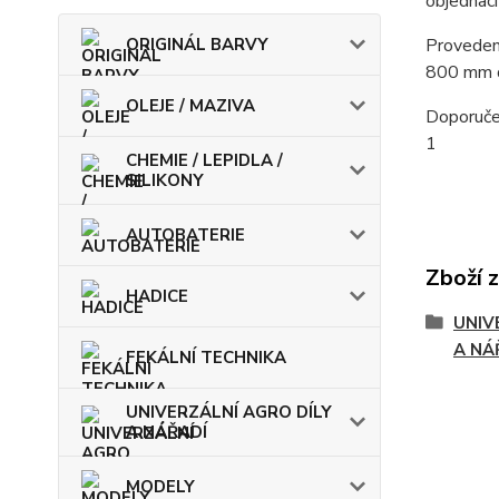
objednací
ORIGINÁL BARVY
Proveden
800 mm d
OLEJE / MAZIVA
Doporuče
1
CHEMIE / LEPIDLA /
SILIKONY
AUTOBATERIE
Zboží 
HADICE
UNIV
A NÁ
FEKÁLNÍ TECHNIKA
UNIVERZÁLNÍ AGRO DÍLY
A NÁŘADÍ
MODELY