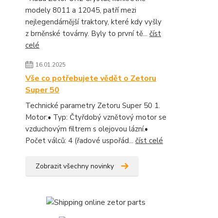
modely 8011 a 12045, patří mezi
nejlegendárnější traktory, které kdy vyšly
z brněnské továrny. Byly to první tě...
číst
celé
16.01.2025
Vše co potřebujete vědět o Zetoru
Super 50
Technické parametry Zetoru Super 50 1.
Motor:• Typ: Čtyřdobý vznětový motor se
vzduchovým filtrem s olejovou lázní.•
Počet válců: 4 (řadové uspořád...
číst celé
Zobrazit všechny novinky