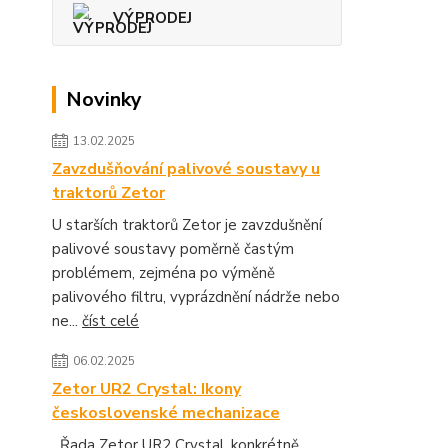
VÝPRODEJ
Novinky
13.02.2025
Zavzdušňování palivové soustavy u
traktorů Zetor
U starších traktorů Zetor je zavzdušnění
palivové soustavy poměrně častým
problémem, zejména po výměně
palivového filtru, vyprázdnění nádrže nebo
ne...
číst celé
06.02.2025
Zetor UR2 Crystal: Ikony
československé mechanizace
Řada Zetor UR2 Crystal, konkrétně