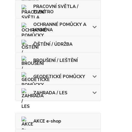
PRACOVNÍ SVĚTLA /
ELEKTRO
OCHRANNÉ POMŮCKY A
HYGIENA
ČIŠTĚNÍ / ÚDRŽBA
BROUŠENÍ / LEŠTĚNÍ
GEODETICKÉ POMŮCKY
ZAHRADA / LES
AKCE e-shop