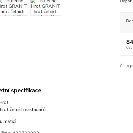
Dopor
Dos
84
695
Číslo p
tní specifikace
Hrot
rot čelních nakladačů
u maticí