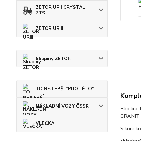
ZETOR URII CRYSTAL
ZTS
ZETOR URIII
Skupiny ZETOR
TO NEJLEPŠÍ "PRO LÉTO"
Komple
NÁKLADNÍ VOZY ČSSR
Blueline 
GRANIT h
VLEČKA
S kónicko