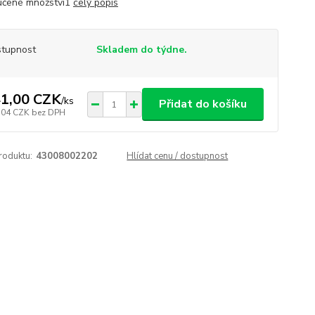
učené množství1
celý popis
tupnost
Skladem do týdne.
1,00 CZK
/
ks
Přidat do košíku
,04 CZK
bez DPH
roduktu:
43008002202
Hlídat cenu / dostupnost