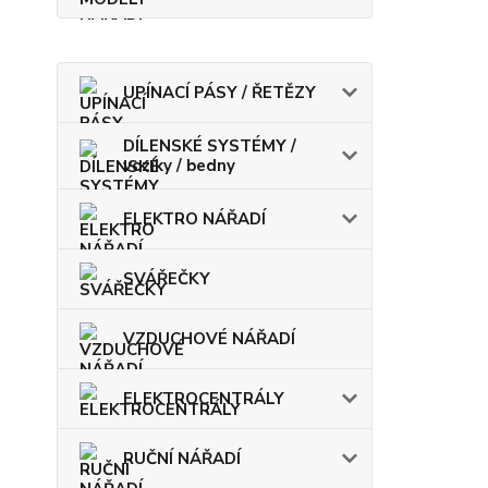
UPÍNACÍ PÁSY / ŘETĚZY
DÍLENSKÉ SYSTÉMY /
vozíky / bedny
ELEKTRO NÁŘADÍ
SVÁŘEČKY
VZDUCHOVÉ NÁŘADÍ
ELEKTROCENTRÁLY
RUČNÍ NÁŘADÍ