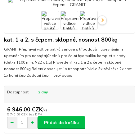
kat. 1 a 2, s čepem, sklopné, nosnost 800kg
GRANIT Přepravní vidlice balíků sériové s tříbodovým upevněním a
upevněním pro nosný trjúhelník pro čelní hydrauliku komplet s hroty
(délka 1100 mm, N22 x 1,5) Provedení: kat. 1 a 2 s čepem sklopné
nosnost 800kg Balení obsahuje: 1x transportní vidle 3x závlačka 2x hrot
1x horní čep 2x dolní čep ...
celý popis
Dostupnost
2 dny
6 946,00 CZK
/
ks
5 740,50 CZK
bez DPH
Přidat do košíku