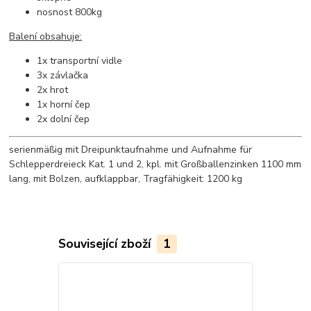
nosnost 800kg
Balení obsahuje:
1x transportní vidle
3x závlačka
2x hrot
1x horní čep
2x dolní čep
serienmäßig mit Dreipunktaufnahme und Aufnahme für
Schlepperdreieck Kat. 1 und 2, kpl. mit Großballenzinken 1100 mm
lang, mit Bolzen, aufklappbar, Tragfähigkeit: 1200 kg
Související zboží
1