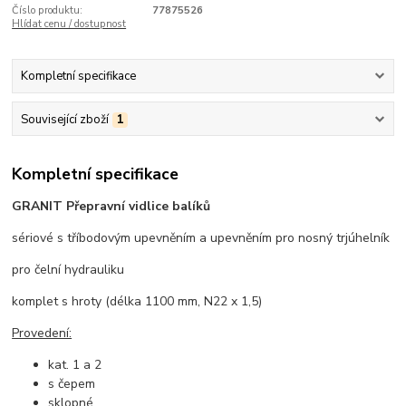
Číslo produktu:
77875526
Hlídat cenu / dostupnost
Kompletní specifikace
Související zboží
1
Kompletní specifikace
GRANIT Přepravní vidlice balíků
sériové s tříbodovým upevněním a upevněním pro nosný trjúhelník
pro čelní hydrauliku
komplet s hroty (délka 1100 mm, N22 x 1,5)
Provedení:
kat. 1 a 2
s čepem
sklopné