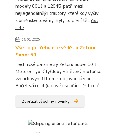
modely 8011 a 12045, patří mezi
nejlegendárnější traktory, které kdy vyšly
z brněnské továrny. Byly to první tě...
číst
celé
16.01.2025
Vše co potřebujete vědět o Zetoru
Super 50
Technické parametry Zetoru Super 50 1.
Motor:• Typ: Čtyřdobý vznětový motor se
vzduchovým filtrem s olejovou lázní.•
Počet válců: 4 (řadové uspořád...
číst celé
Zobrazit všechny novinky