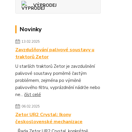
VÝPRODEJ
Novinky
13.02.2025
Zavzdušňování palivové soustavy u
traktorů Zetor
U starších traktorů Zetor je zavzdušnění
palivové soustavy poměrně častým
problémem, zejména po výměně
palivového filtru, vyprázdnění nádrže nebo
ne...
číst celé
06.02.2025
Zetor UR2 Crystal: Ikony
československé mechanizace
Řada Zetor UR2 Crystal, konkrétně