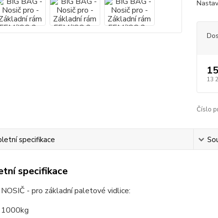
Nastav
Dos
15
13 
Číslo p
etní specifikace
Sou
tní specifikace
OSIČ - pro základní paletové vidlice:
: 1000kg