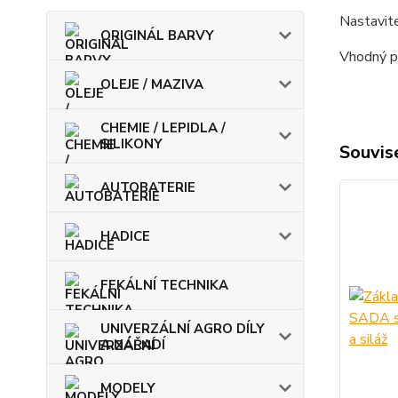
Nastavit
ORIGINÁL BARVY
Vhodný p
OLEJE / MAZIVA
CHEMIE / LEPIDLA /
SILIKONY
Souvise
AUTOBATERIE
HADICE
FEKÁLNÍ TECHNIKA
UNIVERZÁLNÍ AGRO DÍLY
A NÁŘADÍ
MODELY