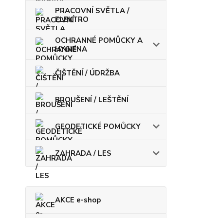
PRACOVNÍ SVĚTLA /
ELEKTRO
OCHRANNÉ POMŮCKY A
HYGIENA
ČIŠTĚNÍ / ÚDRŽBA
BROUŠENÍ / LEŠTĚNÍ
GEODETICKÉ POMŮCKY
ZAHRADA / LES
AKCE e-shop