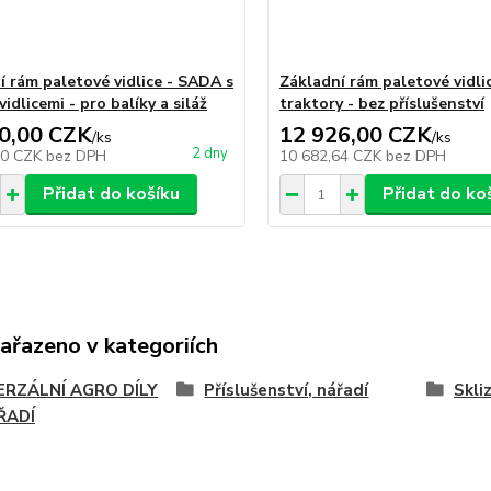
í rám paletové vidlice - SADA s
Základní rám paletové vidlic
vidlicemi - pro balíky a siláž
traktory - bez příslušenství
0,00 CZK
12 926,00 CZK
/
ks
/
ks
2 dny
80 CZK
bez DPH
10 682,64 CZK
bez DPH
Přidat do košíku
Přidat do ko
zařazeno v kategoriích
ERZÁLNÍ AGRO DÍLY
Příslušenství, nářadí
Skli
ŘADÍ