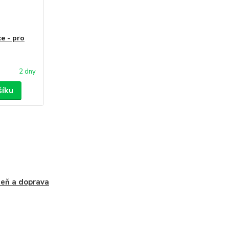
e - pro
2 dny
šíku
zeň a doprava