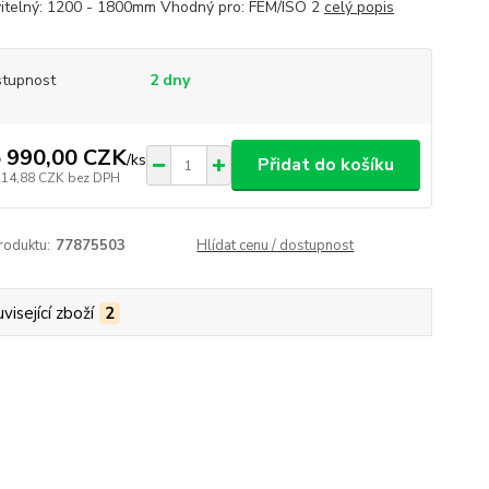
itelný: 1200 - 1800mm Vhodný pro: FEM/ISO 2
celý popis
tupnost
2 dny
 990,00 CZK
/
ks
Přidat do košíku
214,88 CZK
bez DPH
roduktu:
77875503
Hlídat cenu / dostupnost
visející zboží
2