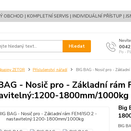
OBCHOD | KOMPLETNÍ SERVIS | INDIVIDUÁLNÍ PŘÍSTUP | J
Nevíte
Hledat
0042
Po - P
Skupiny ZETOR
Příslušenství, nářadí
BIG BAG - Nosič pro - Základn
BAG - Nosič pro - Základní rám 
avitelný:1200-1800mm/1000kg
Big 
180
BIG BA