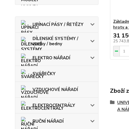
Základn
UPÍNACÍ PÁSY / ŘETĚZY
hroty a 
31 15
DÍLENSKÉ SYSTÉMY /
25 743,
vozíky / bedny
ELEKTRO NÁŘADÍ
SVÁŘEČKY
VZDUCHOVÉ NÁŘADÍ
Zboží 
UNIV
ELEKTROCENTRÁLY
A NÁ
RUČNÍ NÁŘADÍ