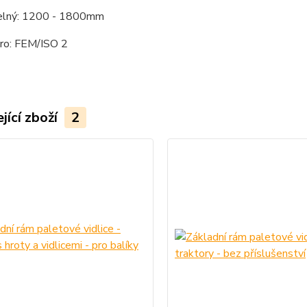
elný: 1200 - 1800mm
ro: FEM/ISO 2
jící zboží
2