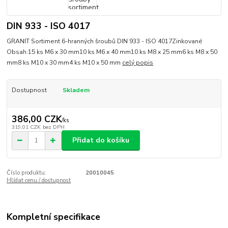
DIN 933 - ISO 4017
GRANIT Sortiment 6-hranných šroubů DIN 933 - ISO 4017Zinkované
Obsah:15 ks M6 x 30 mm10 ks M6 x 40 mm10 ks M8 x 25 mm6 ks M8 x 50
mm8 ks M10 x 30 mm4 ks M10 x 50 mm
celý popis
Dostupnost
Skladem
386,00 CZK
/
ks
319,01 CZK
bez DPH
Přidat do košíku
Číslo produktu:
20010045
Hlídat cenu / dostupnost
Kompletní specifikace