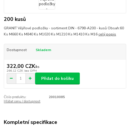
200 kusů
GRANIT Vějířové podložky - sortiment DIN - 6798-A200 - kusů Obsah:60
Ks M660 Ks M840 Ks M1020 Ks M1210 Ks M1410 Ks M16
celý popis
Dostupnost
Skladem
322,00 CZK
/
ks
266,12 CZK
bez DPH
Přidat do košíku
Číslo produktu:
20010085
Hlídat cenu / dostupnost
Kompletní specifikace