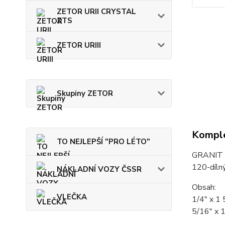
ZETOR URII CRYSTAL
ZTS
ZETOR URIII
Skupiny ZETOR
Komple
TO NEJLEPŠÍ "PRO LÉTO"
GRANIT
120-díln
NÁKLADNÍ VOZY ČSSR
Obsah:
VLEČKA
1/4" x 1 
5/16" x 1