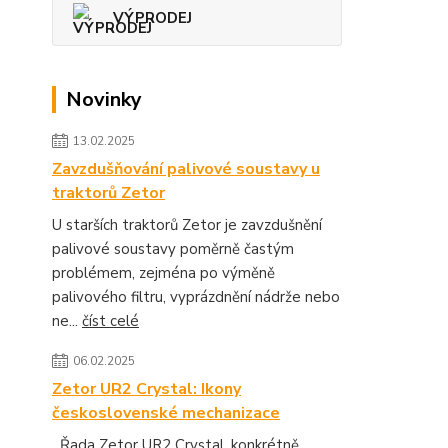
VÝPRODEJ
Novinky
13.02.2025
Zavzdušňování palivové soustavy u
traktorů Zetor
U starších traktorů Zetor je zavzdušnění
palivové soustavy poměrně častým
problémem, zejména po výměně
palivového filtru, vyprázdnění nádrže nebo
ne...
číst celé
06.02.2025
Zetor UR2 Crystal: Ikony
československé mechanizace
Řada Zetor UR2 Crystal, konkrétně