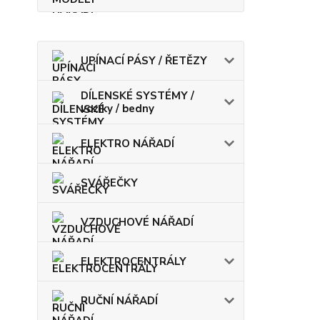
UPÍNACÍ PÁSY / ŘETĚZY
DÍLENSKÉ SYSTÉMY /
vozíky / bedny
ELEKTRO NÁŘADÍ
SVÁŘEČKY
VZDUCHOVÉ NÁŘADÍ
ELEKTROCENTRÁLY
RUČNÍ NÁŘADÍ