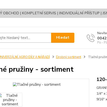
OBCHOD | KOMPLETNÍ SERVIS | INDIVIDUÁLNÍ PŘÍSTUP | J
Nevíte
Hledat
0042
Po - P
UNIVERZÁLNÍ AGRO DÍLY A NÁŘADÍ
Drobný sortiment
Tlačné pružin
né pružiny - sortiment
120-
GRANIT
1/4" x 
9/16" x