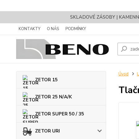
SKLADOVÉ ZÁSOBY | KAMENNÝ 
KONTAKTY
O NÁS
PODMÍNKY
Úvod
ZETOR 15
Tlač
ZETOR 25 N/A/K
ZETOR SUPER 50 / 35
ZETOR URI