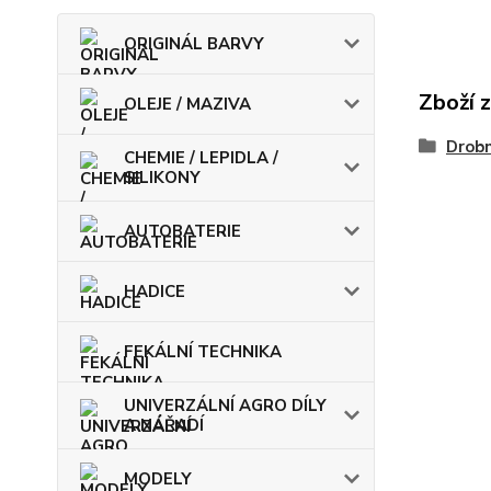
ORIGINÁL BARVY
Zboží 
OLEJE / MAZIVA
Drobn
CHEMIE / LEPIDLA /
SILIKONY
AUTOBATERIE
HADICE
FEKÁLNÍ TECHNIKA
UNIVERZÁLNÍ AGRO DÍLY
A NÁŘADÍ
MODELY