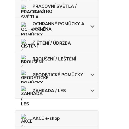
PRACOVNÍ SVĚTLA /
ELEKTRO
OCHRANNÉ POMŮCKY A
HYGIENA
ČIŠTĚNÍ / ÚDRŽBA
BROUŠENÍ / LEŠTĚNÍ
GEODETICKÉ POMŮCKY
ZAHRADA / LES
AKCE e-shop