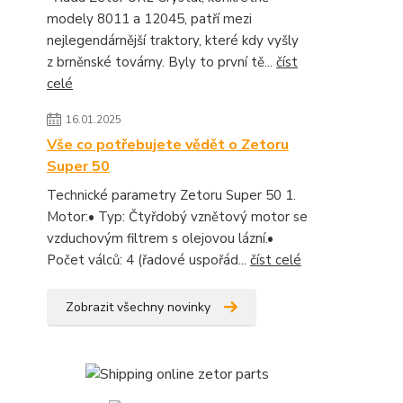
modely 8011 a 12045, patří mezi
nejlegendárnější traktory, které kdy vyšly
z brněnské továrny. Byly to první tě...
číst
celé
16.01.2025
Vše co potřebujete vědět o Zetoru
Super 50
Technické parametry Zetoru Super 50 1.
Motor:• Typ: Čtyřdobý vznětový motor se
vzduchovým filtrem s olejovou lázní.•
Počet válců: 4 (řadové uspořád...
číst celé
Zobrazit všechny novinky