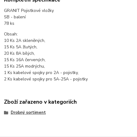
GRANIT
Pojistkové vložky
SB - balení
78 ks
Obsah:
10 Ks 2A skleněných,
15 Ks 5A žlutých,
20 Ks 8A bílých,
15 Ks 16A červených,
15 Ks 25A modrýchu,
1 Ks kabelové spojky pro 2A - pojistky,
2 Ks kabelové spojky pro 5A-25A - pojistky
Zboží zařazeno v kategoriích
Drobný sortiment