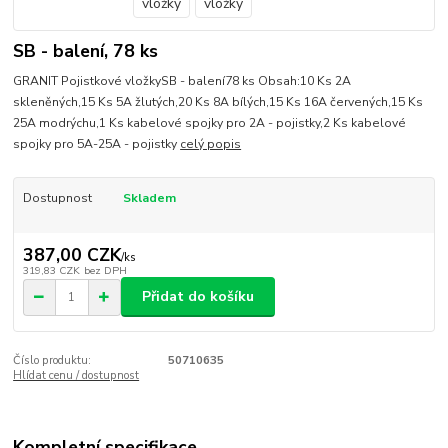
SB - balení, 78 ks
GRANIT Pojistkové vložkySB - balení78 ks Obsah:10 Ks 2A
skleněných,15 Ks 5A žlutých,20 Ks 8A bílých,15 Ks 16A červených,15 Ks
25A modrýchu,1 Ks kabelové spojky pro 2A - pojistky,2 Ks kabelové
spojky pro 5A-25A - pojistky
celý popis
Dostupnost
Skladem
387,00 CZK
/
ks
319,83 CZK
bez DPH
Přidat do košíku
Číslo produktu:
50710635
Hlídat cenu / dostupnost
Kompletní specifikace