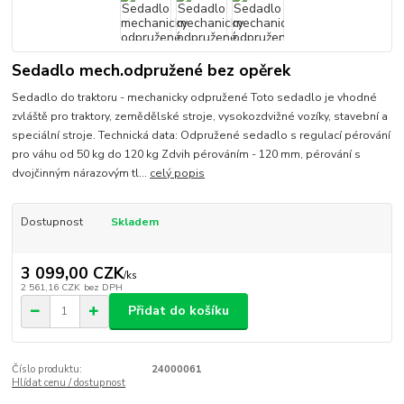
Sedadlo mech.odpružené bez opěrek
Sedadlo do traktoru - mechanicky odpružené Toto sedadlo je vhodné
zvláště pro traktory, zemědělské stroje, vysokozdvižné vozíky, stavební a
speciální stroje. Technická data: Odpružené sedadlo s regulací pérování
pro váhu od 50 kg do 120 kg Zdvih pérováním - 120 mm, pérování s
dvojčinným nárazovým tl...
celý popis
Dostupnost
Skladem
3 099,00 CZK
/
ks
2 561,16 CZK
bez DPH
Přidat do košíku
Číslo produktu:
24000061
Hlídat cenu / dostupnost