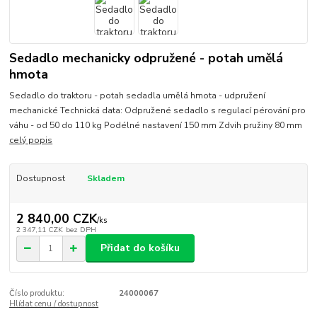
Sedadlo mechanicky odpružené - potah umělá
hmota
Sedadlo do traktoru - potah sedadla umělá hmota - udpružení
mechanické Technická data: Odpružené sedadlo s regulací pérování pro
váhu - od 50 do 110 kg Podélné nastavení 150 mm Zdvih pružiny 80 mm
celý popis
Dostupnost
Skladem
2 840,00 CZK
/
ks
2 347,11 CZK
bez DPH
Přidat do košíku
Číslo produktu:
24000067
Hlídat cenu / dostupnost