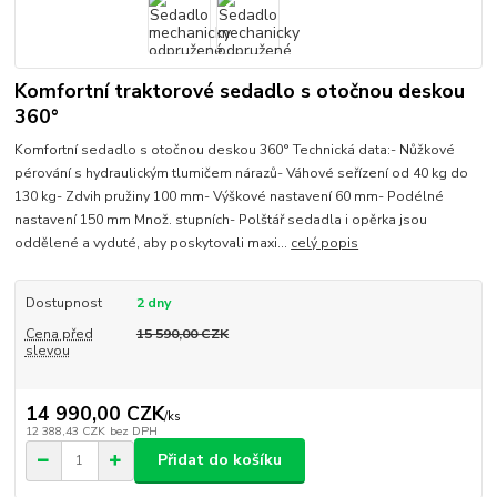
Komfortní traktorové sedadlo s otočnou deskou
360°
Komfortní sedadlo s otočnou deskou 360° Technická data:- Nůžkové
pérování s hydraulickým tlumičem nárazů- Váhové seřízení od 40 kg do
130 kg- Zdvih pružiny 100 mm- Výškové nastavení 60 mm- Podélné
nastavení 150 mm Množ. stupních- Polštář sedadla i opěrka jsou
oddělené a vyduté, aby poskytovali maxi...
celý popis
Dostupnost
2 dny
Cena před
15 590,00 CZK
slevou
14 990,00 CZK
/
ks
12 388,43 CZK
bez DPH
Přidat do košíku