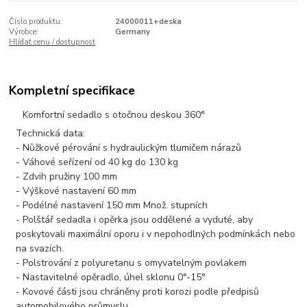
Číslo produktu:
24000011+deska
Výrobce:
Germany
Hlídat cenu / dostupnost
Kompletní specifikace
Komfortní sedadlo s otočnou deskou 360°
Technická data:
- Nůžkové pérování s hydraulickým tlumičem nárazů
- Váhové seřízení od 40 kg do 130 kg
- Zdvih pružiny 100 mm
- Výškové nastavení 60 mm
- Podélné nastavení 150 mm Množ. stupních
- Polštář sedadla i opěrka jsou oddělené a vyduté, aby
poskytovali maximální oporu i v nepohodlných podmínkách nebo
na svazích.
- Polstrování z polyuretanu s omyvatelným povlakem
- Nastavitelné opěradlo, úhel sklonu 0°-15°
- Kovové části jsou chráněny proti korozi podle předpisů
automobilového průmyslu.