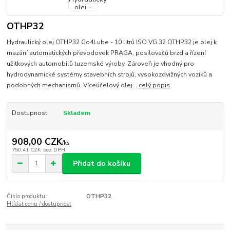
OTHP32
Hydraulický olej OTHP32 Go4Lube - 10 litrů ISO VG 32 OTHP32 je olej k
mazání automatických převodovek PRAGA, posilovačů brzd a řízení
užitkových automobilů tuzemské výroby. Zároveň je vhodný pro
hydrodynamické systémy stavebních strojů, vysokozdvižných vozíků a
podobných mechanismů. Víceúčelový olej...
celý popis
Dostupnost
Skladem
908,00 CZK
/
ks
750,41 CZK
bez DPH
Přidat do košíku
Číslo produktu:
OTHP32
Hlídat cenu / dostupnost