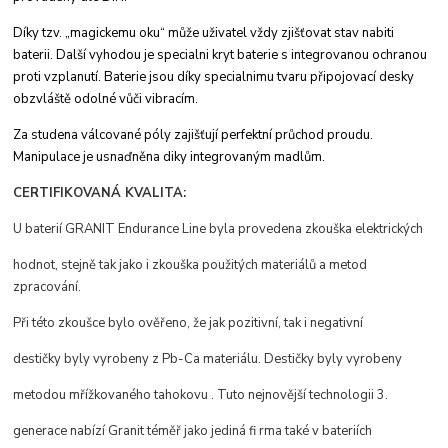
Díky tzv. „magickemu oku“ může uživatel vždy
zjišťovat stav nabiti
baterii. Další vyhodou je specialni
kryt baterie s integrovanou ochranou
proti
vzplanutí. Baterie jsou díky specialnimu tvaru
připojovací desky
obzvláště odolné vůči vibracím.
Za studena válcované póly zajišťují perfektní
průchod proudu.
Manipulace je usnaďněna
diky integrovaným madlům.
CERTIFIKOVANÁ KVALITA:
U baterií GRANIT Endurance Line byla provedena zkouška elektrických
hodnot, stejně tak jako i zkouška použitých materiálů a metod
zpracování.
Při této zkoušce bylo ověřeno, že jak pozitivní, tak i negativní
destičky byly vyrobeny z Pb-Ca materiálu. Destičky byly vyrobeny
metodou mřížkovaného tahokovu . Tuto nejnovější technologii 3.
generace nabízí Granit téměř jako jediná fi rma také v bateriích