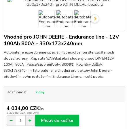
Vhodné pro JOHN DEERE - Endurance line - 12V
100Ah 800A - 330x173x240mm
Autobaterie expedujeme speciální spedicí cenou dle vzdálenosti
dodací adresy. Kapacita V/Ah/zkušební studený proud DIN EN:12V
100Ah 800A Patice/zapojení/póly: B00/9/1 Rozměry DxŠxV:
330x173x240mm Tato baterie je vhodná pro traktory John Deere -
především svým rozložením. Endurance Line–s...
celý popis
Dostupnost
2 dny
4 034,00 CZK
/
ks
3 333,88 CZK
bez DPH
Přidat do košíku