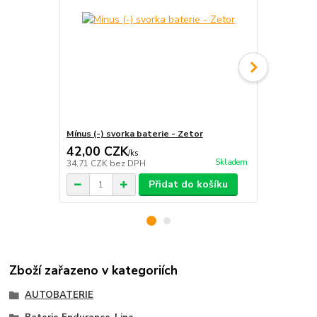
Mínus (-) svorka baterie - Zetor
Plus (+) svo
42,00 CZK
42,00 C
/
ks
Skladem
34,71 CZK
bez DPH
34,71 CZK
b
Přidat do košíku
Zboží zařazeno v kategoriích
AUTOBATERIE