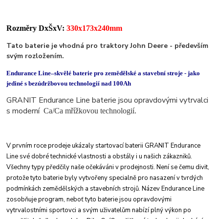
Rozměry DxŠxV:
330x173x240mm
Tato baterie je vhodná pro traktory John Deere - především
svým rozložením.
Endurance Line–skvělé baterie pro zemědělské a stavební stroje - jako
jediné s bezúdržbovou technologií nad 100Ah
GRANIT Endurance Line baterie jsou opravdovými vytrvalci
s moderní
Ca/Ca mřížkovou technologií.
V prvním roce prodeje ukázaly startovací baterii
GRANIT Endurance
Line své dobré technické
vlastnosti a obstály i u našich zákazniků.
Všechny
typy předčily naše očekáváni v prodejnosti. Není
se čemu divit,
protože tyto baterie byly vytvořeny
specialně pro nasazení v tvrdých
podmínkách
zemědělských a stavebních strojů.
Název Endurance Line
zosobňuje program, neboť
tyto baterie jsou opravdovými
vytrvalostními
sportovci a svým uživatelům nabízí plný výkon po