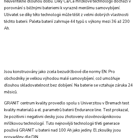
neuvěřitelně dlouhou dobu. Diky Ca/Ca mřižkové
technologii dochází v
porovnání s běžnými bateriemi
k vyrazně menšímu samovybíjení.
Uživatel
se díky této technologii může těšit z velmi dobrých
vlastnosti
těchto baterii. Paleta baterií zahrnuje
44 typů s výkony mezi 36 až 230
Ah.
Jsou konstruovány jako zcela bezudržbové dle
normy EN. Pro
obchodníky je velkou výhodou
malé samovybíjení, což umožňuje
dlouhou skladovatelnost
bez dobíjení. Na baterie se vztahuje
záruka 24
měsiců.
GRANIT centrum kvality provedlo spolu s Univerzitou
v Bremach test
kvality materialů a el.
parametrů baterii Endurance line. Test prokazal,
že pozitivni i negativni desky jsou zhotoveny
olověnovápnikovou
mřížkovou technologií. Tuto
nejnovějši technologii třeti generace
použivá
GRANIT u baterii nad 100 Ah jako jediny. El.
zkoušky jsou
provaděny dle DIN.