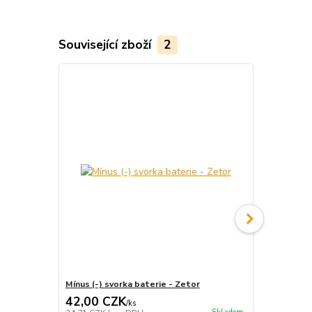
Související zboží
2
Mínus (-) svorka baterie - Zetor
Plus (+) svo
42,00 CZK
42,00 C
/
ks