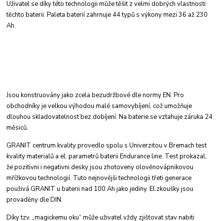
Uživatel
se díky této technologii může těšit z velmi dobrých
vlastnosti
těchto baterii. Paleta baterií zahrnuje
44 typů s výkony mezi 36 až 230
Ah.
Jsou konstruovány jako zcela bezudržbové dle
normy EN. Pro
obchodníky je velkou výhodou
malé samovybíjení, což umožňuje
dlouhou skladovatelnost
bez dobíjení. Na baterie se vztahuje
záruka 24
měsiců.
GRANIT centrum kvality provedlo spolu s Univerzitou
v Bremach test
kvality materialů a el.
parametrů baterii Endurance line. Test prokazal,
že pozitivni i negativni desky jsou zhotoveny
olověnovápnikovou
mřížkovou technologií. Tuto
nejnovějši technologii třeti generace
použivá
GRANIT u baterii nad 100 Ah jako jediny. El.
zkoušky jsou
provaděny dle DIN.
Díky tzv. „magickemu oku“ může uživatel vždy
zjišťovat stav nabiti