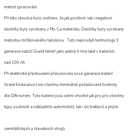
metod zpracování.
Při této zkoušce bylo ověřeno, že jak pozitivní, tak i negativní
destičky byly vyrobeny z Pb-Ca materiálu. Destičky byly vyrobeny
metodou mřížkovaného tahokovu . Tuto nejnovější technologii 3.
generace nabízí Granit téměř jako jediná fi rma také v bateriích
nad 100 Ah.
Při elektrické přezkoušení převyšovala nová generace baterií
Granit Endurance Line všechny minimálně požadované hodnoty
dle DIN norem. Tyto baterie jsou velmi vhodné jak pro pro všechny
typy osobních a nákladních automobilů, tak i do traktorů a jiných
zemědělských a stavebních strojů.