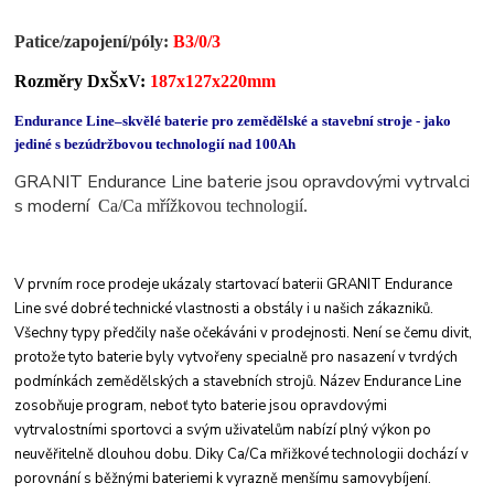
Patice/zapojení/
póly
:
B3/0/3
Rozměry DxŠxV:
187x127x220mm
Endurance Line–skvělé baterie pro zemědělské a stavební stroje - jako
jediné s bezúdržbovou technologií nad 100Ah
GRANIT Endurance Line baterie jsou opravdovými vytrvalci
s moderní
Ca/Ca mřížkovou technologií.
V prvním roce prodeje ukázaly startovací baterii
GRANIT Endurance
Line své dobré technické
vlastnosti a obstály i u našich zákazniků.
Všechny
typy předčily naše očekáváni v prodejnosti. Není
se čemu divit,
protože tyto baterie byly vytvořeny
specialně pro nasazení v tvrdých
podmínkách
zemědělských a stavebních strojů.
Název Endurance Line
zosobňuje program, neboť
tyto baterie jsou opravdovými
vytrvalostními
sportovci a svým uživatelům nabízí plný výkon po
neuvěřitelně dlouhou dobu. Diky Ca/Ca mřižkové
technologii dochází v
porovnání s běžnými bateriemi
k vyrazně menšímu samovybíjení.