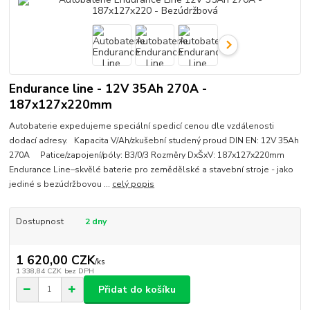
Endurance line - 12V 35Ah 270A -
187x127x220mm
Autobaterie expedujeme speciální spedicí cenou dle vzdálenosti
dodací adresy. Kapacita V/Ah/zkušební studený proud DIN EN: 12V 35Ah
270A Patice/zapojení/póly: B3/0/3 Rozměry DxŠxV: 187x127x220mm
Endurance Line–skvělé baterie pro zemědělské a stavební stroje - jako
jediné s bezúdržbovou ...
celý popis
Dostupnost
2 dny
1 620,00 CZK
/
ks
1 338,84 CZK
bez DPH
Přidat do košíku