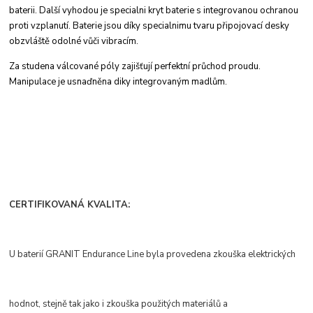
baterii. Další vyhodou je specialni
kryt baterie s integrovanou ochranou
proti
vzplanutí. Baterie jsou díky specialnimu tvaru
připojovací desky
obzvláště odolné vůči vibracím.
Za studena válcované póly zajišťují perfektní
průchod proudu.
Manipulace je usnaďněna
diky integrovaným madlům.
CERTIFIKOVANÁ KVALITA:
U baterií GRANIT Endurance Line byla provedena zkouška elektrických
hodnot, stejně tak jako i zkouška použitých materiálů a