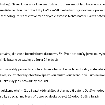
h strojů.
Název Endurance Line zosobňuje program, neboť
tyto baterie jsou
euvěřitelně dlouhou dobu. Diky Ca/Ca mřižkové
technologii dochází v porov
o technologii může těšit z velmi dobrých
vlastnosti těchto baterii. Paleta bater
ruovány jako zcela bezudržbové dle
normy EN. Pro obchodníky je velkou vý
í. Na baterie se vztahuje
záruka 24 měsiců.
trum kvality provedlo spolu s Univerzitou
v Bremach test kvality materialů a
desky jsou zhotoveny
olověnovápnikovou mřížkovou technologií. Tuto
nejnově
El.
zkoušky jsou provaděny dle DIN.
„magickemu oku“ může uživatel vždy
zjišťovat stav nabiti baterii. Další vyhodou
u díky specialnimu tvaru
připojovací desky obzvláště odolné vůči vibracím.