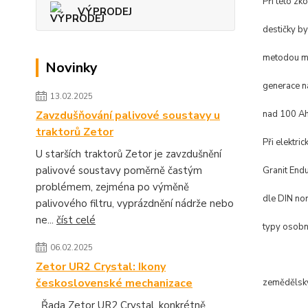
Při této zko
VÝPRODEJ
destičky b
metodou mř
Novinky
generace na
13.02.2025
Zavzdušňování palivové soustavy u
nad 100 Ah
traktorů Zetor
Při elektri
U starších traktorů Zetor je zavzdušnění
palivové soustavy poměrně častým
Granit End
problémem, zejména po výměně
dle DIN nor
palivového filtru, vyprázdnění nádrže nebo
ne...
číst celé
typy osobní
06.02.2025
Zetor UR2 Crystal: Ikony
československé mechanizace
zemědělský
Řada Zetor UR2 Crystal, konkrétně