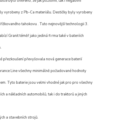
ušce bylo ověřeno, že jak pozitivní, tak i negativní
yly vyrobeny z Pb-Ca materiálu. Destičky byly vyrobeny
ížkovaného tahokovu . Tuto nejnovější technologii 3.
bízí Granit téměř jako jediná fi rma také v bateriích
.
cké přezkoušení převyšovala nová generace baterií
urance Line všechny minimálně požadované hodnoty
em. Tyto baterie jsou velmi vhodné jak pro pro všechny
ch a nákladních automobilů, tak i do traktorů a jiných
ch a stavebních strojů.