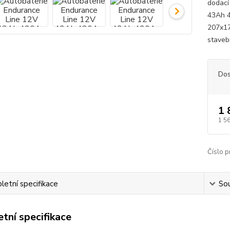
dodací
43Ah 4
207x17
stavebn
Dos
1 
1 5
Číslo p
etní specifikace
Sou
tní specifikace