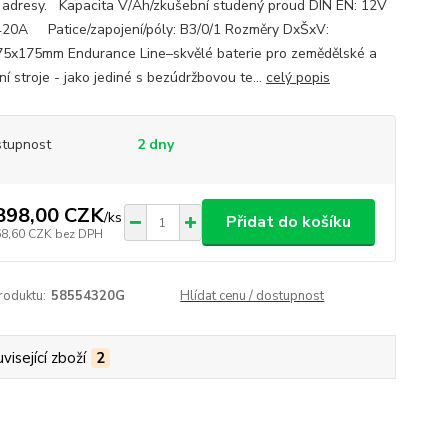
 adresy. Kapacita V/Ah/zkušební studený proud DIN EN: 12V
20A Patice/zapojení/póly: B3/0/1 Rozměry DxŠxV:
5x175mm Endurance Line–skvělé baterie pro zemědělské a
í stroje - jako jediné s bezúdržbovou te...
celý popis
tupnost
2 dny
898,00 CZK
/
ks
Přidat do košíku
68,60 CZK
bez DPH
roduktu:
58554320G
Hlídat cenu / dostupnost
visející zboží
2