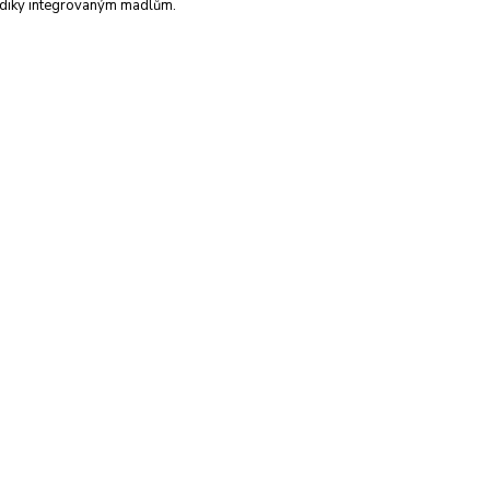
diky integrovaným madlům.