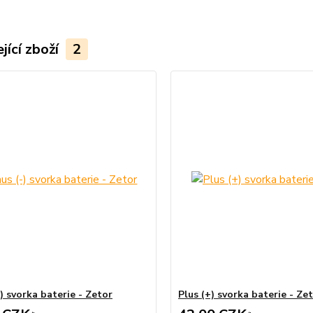
jící zboží
2
) svorka baterie - Zetor
Plus (+) svorka baterie - Ze