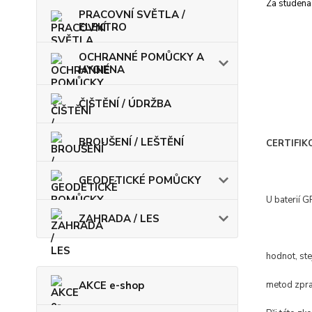
Za studena 
PRACOVNÍ SVĚTLA /
ELEKTRO
OCHRANNÉ POMŮCKY A
HYGIENA
ČIŠTĚNÍ / ÚDRŽBA
BROUŠENÍ / LEŠTĚNÍ
CERTIFIK
GEODETICKÉ POMŮCKY
U baterií 
ZAHRADA / LES
hodnot, ste
AKCE e-shop
metod zpra