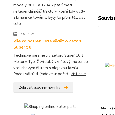
modely 8011 a 12045, patří mezi
nejlegendárnější traktory, které kdy vyšly
Souvise
z brněnské továrny. Byly to první tě...
číst
celé
16.01.2025
Vše co potřebujete vědět o Zetoru
Super 50
Technické parametry Zetoru Super 50 1.
Motor:• Typ: Čtyřdobý vznětový motor se
vzduchovým filtrem s olejovou lázní.•
Počet válců: 4 (řadové uspořád...
číst celé
Zobrazit všechny novinky
Mínus (-