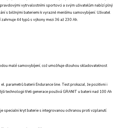
 opravdovými vytrvalostními
sportovci a svým uživatelům nabízí plný
nání s běžnými bateriemi
k vyrazně menšímu samovybíjení. Uživatel
ií zahrnuje
44 typů s výkony mezi 36 až 230 Ah.
hodou
malé samovybíjení, což umožňuje dlouhou skladovatelnost
 el.
parametrů baterii Endurance line. Test prokazal,
že pozitivni i
jši technologii třeti generace použivá
GRANIT u baterii nad 100 Ah
 je specialni
kryt baterie s integrovanou ochranou proti
vzplanutí.