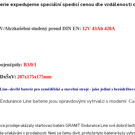
rie expedujeme speciální spedicí cenou dle vzdálenosti d
 V/Ah/zkušební studený proud DIN EN:
12V 43Ah 420A
pojení/
póly
:
B3/0/1
 DxŠxV:
207x175x175mm
ine–skvělé baterie pro zemědělské a stavební stroje - jako jediné s bezúdržbo
ndurance Line baterie jsou opravdovými vytrvalci s moderní
Ca/
ce prodeje ukázaly startovací baterii
GRANIT Endurance Line své dobré tech
še očekáváni v prodejnosti. Není
se čemu divit, protože tyto baterie byly vyt