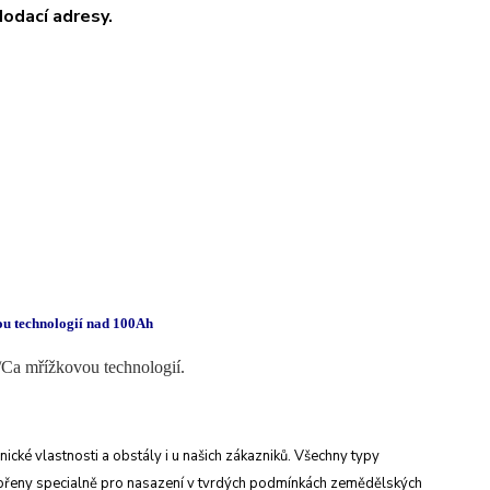
odací adresy.
vou technologií nad 100Ah
Ca mřížkovou technologií.
nické
vlastnosti a obstály i u našich zákazniků. Všechny
typy
vořeny
specialně pro nasazení v tvrdých podmínkách
zemědělských