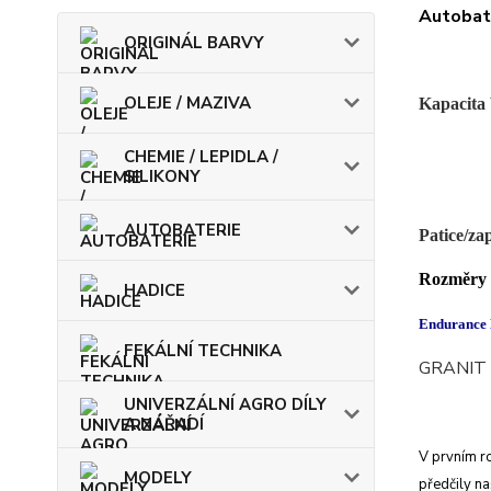
Autobate
ORIGINÁL BARVY
OLEJE / MAZIVA
Kapacita
CHEMIE / LEPIDLA /
SILIKONY
AUTOBATERIE
Patice/za
Rozměry
HADICE
Endurance L
FEKÁLNÍ TECHNIKA
GRANIT E
UNIVERZÁLNÍ AGRO DÍLY
A NÁŘADÍ
V prvním ro
MODELY
předčily na