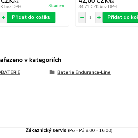
 CZK
42,00 CZK
/
ks
/
ks
Skladem
ZK
bez DPH
34,71 CZK
bez DPH
Přidat do košíku
Přidat do ko
zařazeno v kategoriích
BATERIE
Baterie Endurance-Line
Zákaznický servis
(Po - Pá 8:00 - 16:00)