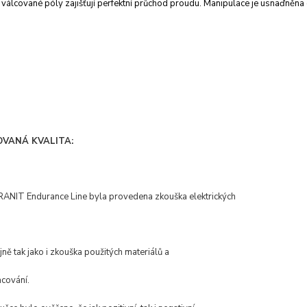
válcované póly zajišťují perfektní
průchod proudu. Manipulace je usnaďněna
OVANÁ KVALITA:
GRANIT Endurance Line byla provedena zkouška elektrických
jně tak jako i zkouška použitých materiálů a
cování.