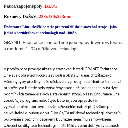
Patice/zapojení/
póly
:
B1/0/1
Rozměry DxŠxV:
238x130x223mm
Endurance Line–skvělé baterie pro zemědělské a stavební stroje - jako
jediné s bezúdržbovou technologií nad 100Ah
GRANIT Endurance Line baterie jsou opravdovými vytrvalci
s moderní
Ca/Ca mřížkovou technologií.
V prvním roce prodeje ukázaly startovací baterii
GRANIT Endurance
Line své dobré technické
vlastnosti a obstály i u našich zákazniků.
Všechny
typy předčily naše očekáváni v prodejnosti. Není
se čemu divit,
protože tyto baterie byly vytvořeny
specialně pro nasazení v tvrdých
podmínkách
zemědělských a stavebních strojů.
Název Endurance Line
zosobňuje program, neboť
tyto baterie jsou opravdovými
vytrvalostními
sportovci a svým uživatelům nabízí plný výkon po
neuvěřitelně dlouhou dobu. Diky Ca/Ca mřižkové
technologii dochází v
porovnání s běžnými bateriemi
k vyrazně menšímu samovybíjení.
Uživatel
se díky této technologii může těšit z velmi dobrých
vlastnosti