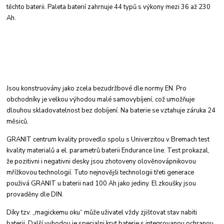
těchto baterii. Paleta baterií zahrnuje
44 typů s výkony mezi 36 až 230
Ah.
Jsou konstruovány jako zcela bezudržbové dle
normy EN. Pro
obchodníky je velkou výhodou
malé samovybíjení, což umožňuje
dlouhou skladovatelnost
bez dobíjení. Na baterie se vztahuje
záruka 24
měsiců.
GRANIT centrum kvality provedlo spolu s Univerzitou
v Bremach test
kvality materialů a el.
parametrů baterii Endurance line. Test prokazal,
že pozitivni i negativni desky jsou zhotoveny
olověnovápnikovou
mřížkovou technologií. Tuto
nejnovějši technologii třeti generace
použivá
GRANIT u baterii nad 100 Ah jako jediny. El.
zkoušky jsou
provaděny dle DIN.
Díky tzv. „magickemu oku“ může uživatel vždy
zjišťovat stav nabiti
baterii. Další vyhodou je specialni
kryt baterie s integrovanou ochranou