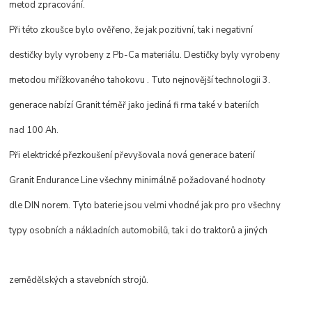
metod zpracování.
Při této zkoušce bylo ověřeno, že jak pozitivní, tak i negativní
destičky byly vyrobeny z Pb-Ca materiálu. Destičky byly vyrobeny
metodou mřížkovaného tahokovu . Tuto nejnovější technologii 3.
generace nabízí Granit téměř jako jediná fi rma také v bateriích
nad 100 Ah.
Při elektrické přezkoušení převyšovala nová generace baterií
Granit Endurance Line všechny minimálně požadované hodnoty
dle DIN norem. Tyto baterie jsou velmi vhodné jak pro pro všechny
typy osobních a nákladních automobilů, tak i do traktorů a jiných
zemědělských a stavebních strojů.