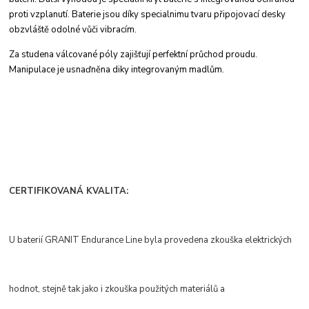
proti
vzplanutí. Baterie jsou díky specialnimu tvaru
připojovací desky
obzvláště odolné vůči vibracím.
Za studena válcované póly zajišťují perfektní
průchod proudu.
Manipulace je usnaďněna
diky integrovaným madlům.
CERTIFIKOVANÁ KVALITA:
U baterií GRANIT Endurance Line byla provedena zkouška elektrických
hodnot, stejně tak jako i zkouška použitých materiálů a