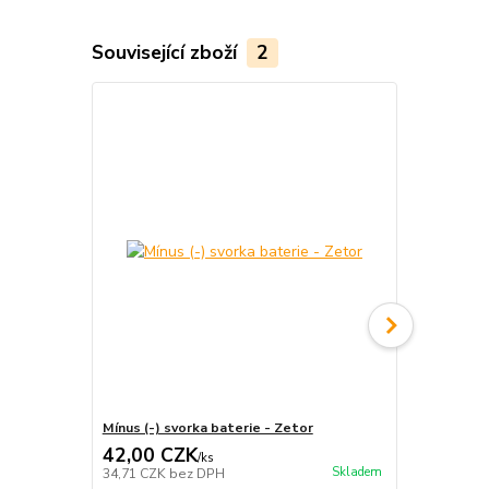
Související zboží
2
Mínus (-) svorka baterie - Zetor
Plus (+) svo
42,00 CZK
42,00 C
/
ks
Skladem
34,71 CZK
bez DPH
34,71 CZK
b