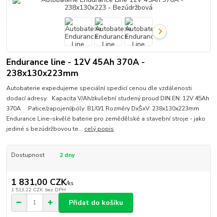
Endurance line - 12V 45Ah 370A -
238x130x223mm
Autobaterie expedujeme speciální spedicí cenou dle vzdálenosti
dodací adresy. Kapacita V/Ah/zkušební studený proud DIN EN: 12V 45Ah
370A Patice/zapojení/póly: B1/0/1 Rozměry DxŠxV: 238x130x223mm
Endurance Line–skvělé baterie pro zemědělské a stavební stroje - jako
jediné s bezúdržbovou te...
celý popis
Dostupnost
2 dny
1 831,00 CZK
/
ks
1 513,22 CZK
bez DPH
Přidat do košíku