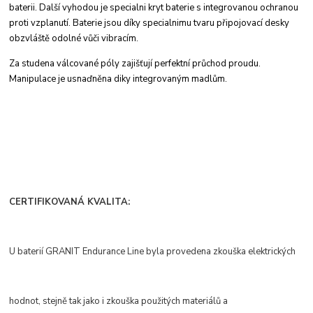
baterii. Další vyhodou je specialni
kryt baterie s integrovanou ochranou
proti
vzplanutí. Baterie jsou díky specialnimu tvaru
připojovací desky
obzvláště odolné vůči vibracím.
Za studena válcované póly zajišťují perfektní
průchod proudu.
Manipulace je usnaďněna
diky integrovaným madlům.
CERTIFIKOVANÁ KVALITA:
U baterií GRANIT Endurance Line byla provedena zkouška elektrických
hodnot, stejně tak jako i zkouška použitých materiálů a