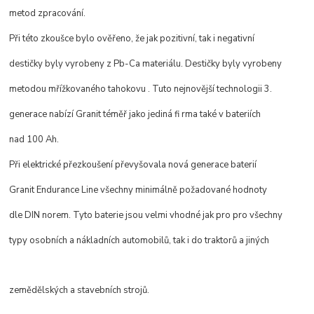
metod zpracování.
Při této zkoušce bylo ověřeno, že jak pozitivní, tak i negativní
destičky byly vyrobeny z Pb-Ca materiálu. Destičky byly vyrobeny
metodou mřížkovaného tahokovu . Tuto nejnovější technologii 3.
generace nabízí Granit téměř jako jediná fi rma také v bateriích
nad 100 Ah.
Při elektrické přezkoušení převyšovala nová generace baterií
Granit Endurance Line všechny minimálně požadované hodnoty
dle DIN norem. Tyto baterie jsou velmi vhodné jak pro pro všechny
typy osobních a nákladních automobilů, tak i do traktorů a jiných
zemědělských a stavebních strojů.