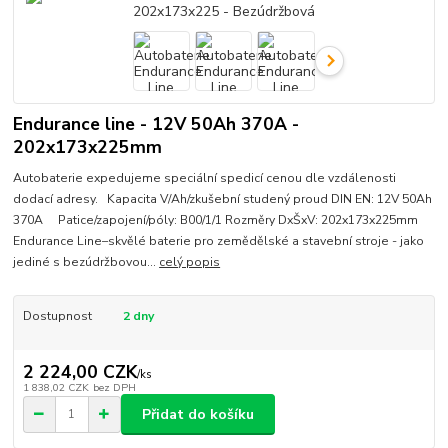
Endurance line - 12V 50Ah 370A -
202x173x225mm
Autobaterie expedujeme speciální spedicí cenou dle vzdálenosti
dodací adresy. Kapacita V/Ah/zkušební studený proud DIN EN: 12V 50Ah
370A Patice/zapojení/póly: B00/1/1 Rozměry DxŠxV: 202x173x225mm
Endurance Line–skvělé baterie pro zemědělské a stavební stroje - jako
jediné s bezúdržbovou...
celý popis
Dostupnost
2 dny
2 224,00 CZK
/
ks
1 838,02 CZK
bez DPH
Přidat do košíku