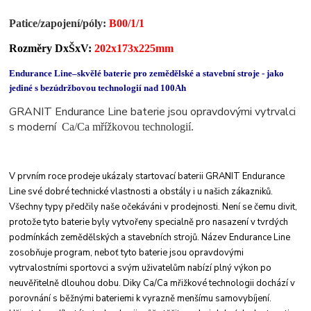
Patice/zapojení/
póly
:
B00/1/1
Rozměry DxŠxV:
202x173x225mm
Endurance Line–skvělé baterie pro zemědělské a stavební stroje - jako
jediné s bezúdržbovou technologií nad 100Ah
GRANIT Endurance Line baterie jsou opravdovými vytrvalci
s moderní
Ca/Ca mřížkovou technologií.
V prvním roce prodeje ukázaly startovací baterii
GRANIT Endurance
Line své dobré technické
vlastnosti a obstály i u našich zákazniků.
Všechny
typy předčily naše očekáváni v prodejnosti. Není
se čemu divit,
protože tyto baterie byly vytvořeny
specialně pro nasazení v tvrdých
podmínkách
zemědělských a stavebních strojů.
Název Endurance Line
zosobňuje program, neboť
tyto baterie jsou opravdovými
vytrvalostními
sportovci a svým uživatelům nabízí plný výkon po
neuvěřitelně dlouhou dobu. Diky Ca/Ca mřižkové
technologii dochází v
porovnání s běžnými bateriemi
k vyrazně menšímu samovybíjení.