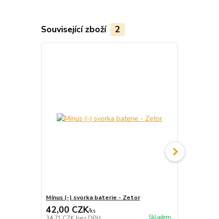
Související zboží
2
Mínus (-) svorka baterie - Zetor
Plus (+) svo
42,00 CZK
42,00 C
/
ks
Skladem
34,71 CZK
bez DPH
34,71 CZK
b