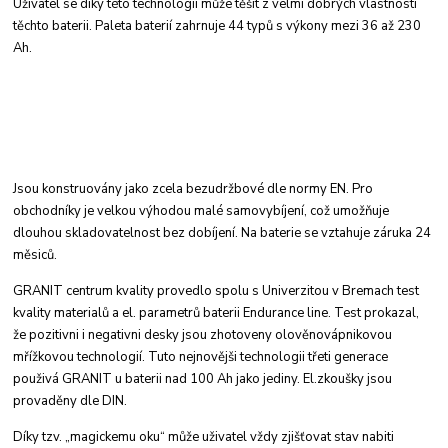
Uživatel
se díky této technologii může těšit z velmi dobrých
vlastnosti
těchto baterii. Paleta baterií zahrnuje
44 typů s výkony mezi 36 až 230
Ah.
Jsou konstruovány jako zcela bezudržbové dle
normy EN. Pro
obchodníky je velkou výhodou
malé samovybíjení, což umožňuje
dlouhou skladovatelnost
bez dobíjení. Na baterie se vztahuje
záruka 24
měsiců.
GRANIT centrum kvality provedlo spolu s Univerzitou
v Bremach test
kvality materialů a el.
parametrů baterii Endurance line. Test prokazal,
že pozitivni i negativni desky jsou zhotoveny
olověnovápnikovou
mřížkovou technologií. Tuto
nejnovějši technologii třeti generace
použivá
GRANIT u baterii nad 100 Ah jako jediny. El.
zkoušky jsou
provaděny dle DIN.
Díky tzv. „magickemu oku“ může uživatel vždy
zjišťovat stav nabiti