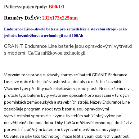
Patice/zapojení/
póly
:
B00/1/1
Rozměry DxŠxV:
232x173x225mm
Endurance Line–skvělé baterie pro zemědělské a stavební stroje - jako
jediné s bezúdržbovou technologií nad 100Ah
GRANIT Endurance Line baterie jsou opravdovými vytrvalci
s moderní
Ca/Ca mřížkovou technologií.
V prvním roce prodeje ukázaly startovací baterii
GRANIT Endurance
Line své dobré technické
vlastnosti a obstály i u našich zákazniků.
Všechny
typy předčily naše očekáváni v prodejnosti. Není
se čemu divit,
protože tyto baterie byly vytvořeny
specialně pro nasazení v tvrdých
podmínkách
zemědělských a stavebních strojů.
Název Endurance Line
zosobňuje program, neboť
tyto baterie jsou opravdovými
vytrvalostními
sportovci a svým uživatelům nabízí plný výkon po
neuvěřitelně dlouhou dobu. Diky Ca/Ca mřižkové
technologii dochází v
porovnání s běžnými bateriemi
k vyrazně menšímu samovybíjení.
Uživatel
se díky této technologii může těšit z velmi dobrých
vlastnosti