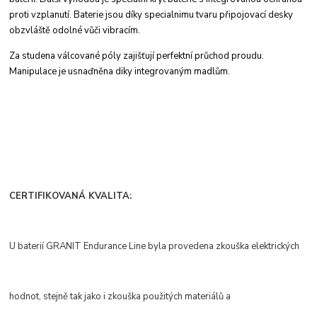
proti
vzplanutí. Baterie jsou díky specialnimu tvaru
připojovací desky
obzvláště odolné vůči vibracím.
Za studena válcované póly zajišťují perfektní
průchod proudu.
Manipulace je usnaďněna
diky integrovaným madlům.
CERTIFIKOVANÁ KVALITA:
U baterií GRANIT Endurance Line byla provedena zkouška elektrických
hodnot, stejně tak jako i zkouška použitých materiálů a