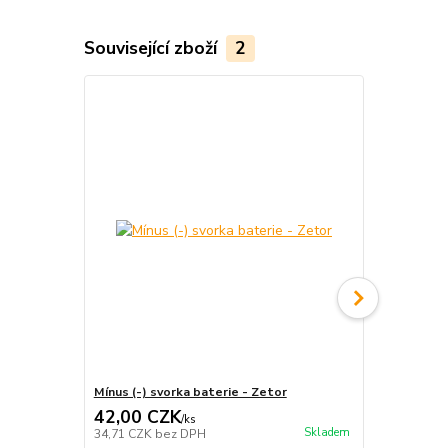
Související zboží
2
Mínus (-) svorka baterie - Zetor
Plus (+) svo
42,00 CZK
42,00 C
/
ks
Skladem
34,71 CZK
bez DPH
34,71 CZK
b