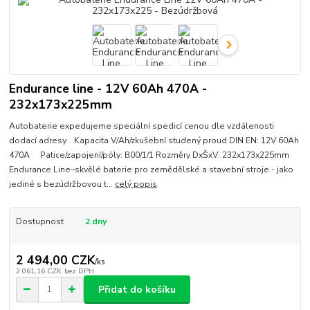
Endurance line - 12V 60Ah 470A -
232x173x225mm
Autobaterie expedujeme speciální spedicí cenou dle vzdálenosti
dodací adresy. Kapacita V/Ah/zkušební studený proud DIN EN: 12V 60Ah
470A Patice/zapojení/póly: B00/1/1 Rozměry DxŠxV: 232x173x225mm
Endurance Line–skvělé baterie pro zemědělské a stavební stroje - jako
jediné s bezúdržbovou t...
celý popis
Dostupnost
2 dny
2 494,00 CZK
/
ks
2 061,16 CZK
bez DPH
Přidat do košíku