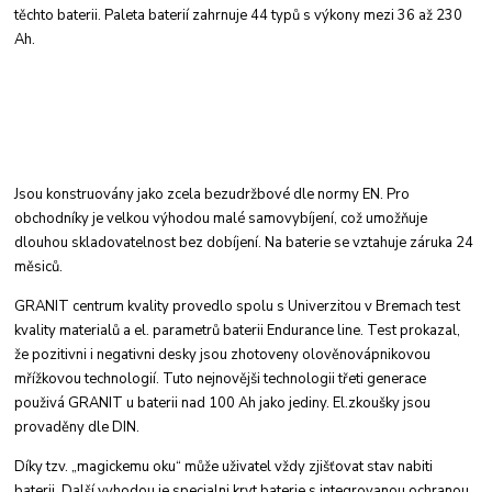
těchto baterii. Paleta baterií zahrnuje
44 typů s výkony mezi 36 až 230
Ah.
Jsou konstruovány jako zcela bezudržbové dle
normy EN. Pro
obchodníky je velkou výhodou
malé samovybíjení, což umožňuje
dlouhou skladovatelnost
bez dobíjení. Na baterie se vztahuje
záruka 24
měsiců.
GRANIT centrum kvality provedlo spolu s Univerzitou
v Bremach test
kvality materialů a el.
parametrů baterii Endurance line. Test prokazal,
že pozitivni i negativni desky jsou zhotoveny
olověnovápnikovou
mřížkovou technologií. Tuto
nejnovějši technologii třeti generace
použivá
GRANIT u baterii nad 100 Ah jako jediny. El.
zkoušky jsou
provaděny dle DIN.
Díky tzv. „magickemu oku“ může uživatel vždy
zjišťovat stav nabiti
baterii. Další vyhodou je specialni
kryt baterie s integrovanou ochranou