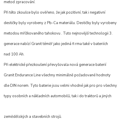
metod zpracování.
Při této zkoušce bylo ověřeno, že jak pozitivní, tak i negativní
destičky byly vyrobeny z Pb-Ca materiálu. Destičky byly vyrobeny
metodou mřížkovaného tahokovu . Tuto nejnovější technologii 3.
generace nabízí Granit téměř jako jediná fi rma také v bateriích
nad 100 Ah.
Při elektrické přezkoušení převyšovala nová generace baterií
Granit Endurance Line všechny minimálně požadované hodnoty
dle DIN norem. Tyto baterie jsou velmi vhodné jak pro pro všechny
typy osobních a nákladních automobilů, tak i do traktorů a jiných
zemědělských a stavebních strojů.