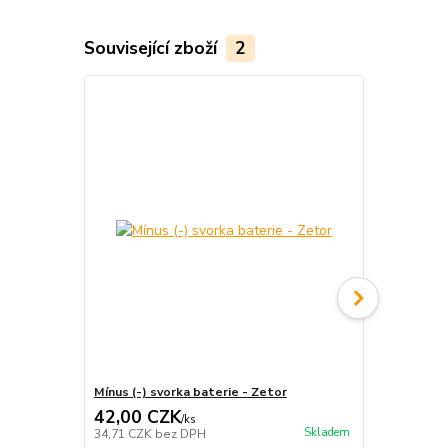
Související zboží
2
Mínus (-) svorka baterie - Zetor
Plus (+) svo
42,00 CZK
42,00 C
/
ks
Skladem
34,71 CZK
bez DPH
34,71 CZK
b