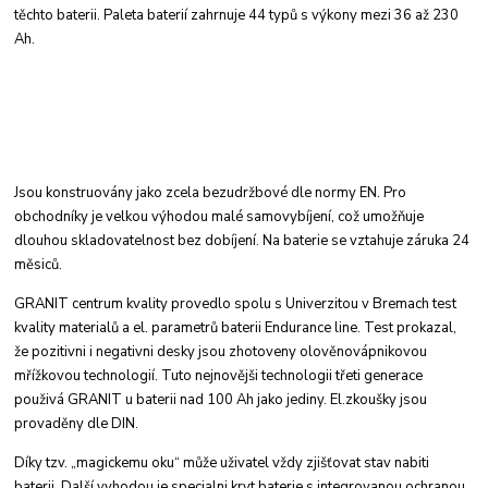
těchto baterii. Paleta baterií zahrnuje
44 typů s výkony mezi 36 až 230
Ah.
Jsou konstruovány jako zcela bezudržbové dle
normy EN. Pro
obchodníky je velkou výhodou
malé samovybíjení, což umožňuje
dlouhou skladovatelnost
bez dobíjení. Na baterie se vztahuje
záruka 24
měsiců.
GRANIT centrum kvality provedlo spolu s Univerzitou
v Bremach test
kvality materialů a el.
parametrů baterii Endurance line. Test prokazal,
že pozitivni i negativni desky jsou zhotoveny
olověnovápnikovou
mřížkovou technologií. Tuto
nejnovějši technologii třeti generace
použivá
GRANIT u baterii nad 100 Ah jako jediny. El.
zkoušky jsou
provaděny dle DIN.
Díky tzv. „magickemu oku“ může uživatel vždy
zjišťovat stav nabiti
baterii. Další vyhodou je specialni
kryt baterie s integrovanou ochranou