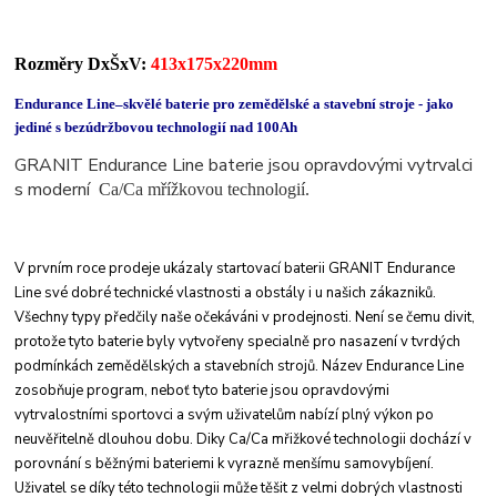
Rozměry DxŠxV:
413x175x220mm
Endurance Line–skvělé baterie pro zemědělské a stavební stroje - jako
jediné s bezúdržbovou technologií nad 100Ah
GRANIT Endurance Line baterie jsou opravdovými vytrvalci
s moderní
Ca/Ca mřížkovou technologií.
V prvním roce prodeje ukázaly startovací baterii
GRANIT Endurance
Line své dobré technické
vlastnosti a obstály i u našich zákazniků.
Všechny
typy předčily naše očekáváni v prodejnosti. Není
se čemu divit,
protože tyto baterie byly vytvořeny
specialně pro nasazení v tvrdých
podmínkách
zemědělských a stavebních strojů.
Název Endurance Line
zosobňuje program, neboť
tyto baterie jsou opravdovými
vytrvalostními
sportovci a svým uživatelům nabízí plný výkon po
neuvěřitelně dlouhou dobu. Diky Ca/Ca mřižkové
technologii dochází v
porovnání s běžnými bateriemi
k vyrazně menšímu samovybíjení.
Uživatel
se díky této technologii může těšit z velmi dobrých
vlastnosti