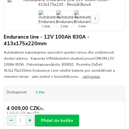
Endurance line - 12V 100Ah 830A -
413x175x220mm
Autobaterie expedujeme speciální spedicí cenou dle vzdálenosti
dodací adresy. Kapacita V/Ah/zkušební studený proud DIN EN:12V
100Ah 830A Patice/zapojení/póly: B00/0/1 Rozměry DxŠxV:
413x175x220mm Endurance Line–skvělé baterie pro zemědělské a
stavební stroje - jako jediné s bezúdržbovou ...
celý popis
Dostupnost
2 dny
4 009,00 CZK
/
ks
3 313,22 CZK
bez DPH
Přidat do košíku