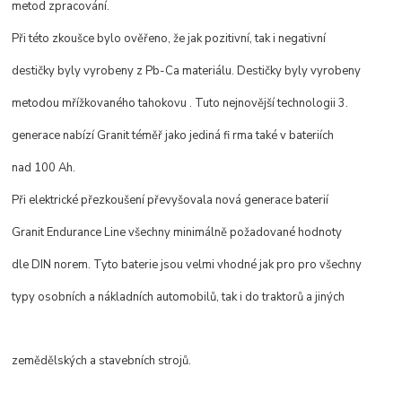
metod zpracování.
Při této zkoušce bylo ověřeno, že jak pozitivní, tak i negativní
destičky byly vyrobeny z Pb-Ca materiálu. Destičky byly vyrobeny
metodou mřížkovaného tahokovu . Tuto nejnovější technologii 3.
generace nabízí Granit téměř jako jediná fi rma také v bateriích
nad 100 Ah.
Při elektrické přezkoušení převyšovala nová generace baterií
Granit Endurance Line všechny minimálně požadované hodnoty
dle DIN norem. Tyto baterie jsou velmi vhodné jak pro pro všechny
typy osobních a nákladních automobilů, tak i do traktorů a jiných
zemědělských a stavebních strojů.