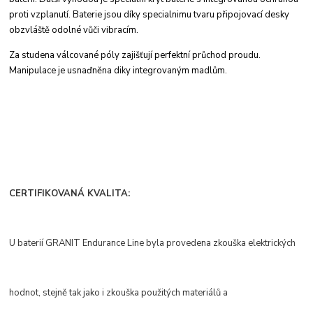
proti
vzplanutí. Baterie jsou díky specialnimu tvaru
připojovací desky
obzvláště odolné vůči vibracím.
Za studena válcované póly zajišťují perfektní
průchod proudu.
Manipulace je usnaďněna
diky integrovaným madlům.
CERTIFIKOVANÁ KVALITA:
U baterií GRANIT Endurance Line byla provedena zkouška elektrických
hodnot, stejně tak jako i zkouška použitých materiálů a