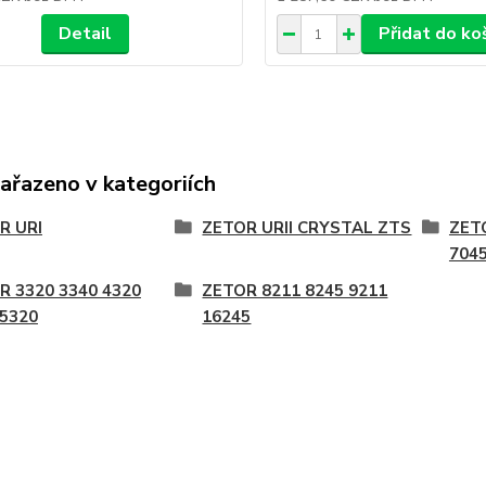
Detail
Přidat do ko
zařazeno v kategoriích
R URI
ZETOR URII CRYSTAL ZTS
ZET
704
R 3320 3340 4320
ZETOR 8211 8245 9211
 5320
16245