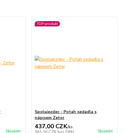
TOP produkt
r
Spolujezdec - Potah sedadla s
nápisem Zetor
437,00 CZK
/
ks
Skladem
Skladem
361,16 CZK
bez DPH