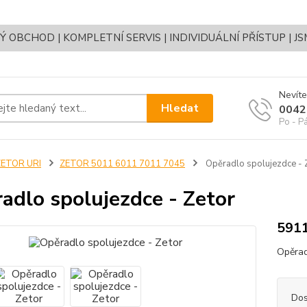
OBCHOD | KOMPLETNÍ SERVIS | INDIVIDUÁLNÍ PŘÍSTUP | J
Nevíte
Hledat
0042
Po - P
ZETOR URI
ZETOR 5011 6011 7011 7045
Opěradlo spolujezdce - 
adlo spolujezdce - Zetor
591
Opěrad
Dos