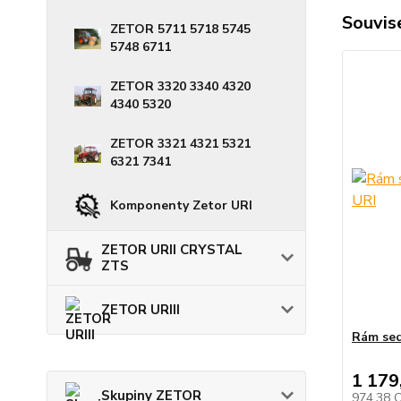
Souvise
ZETOR 5711 5718 5745
5748 6711
ZETOR 3320 3340 4320
4340 5320
ZETOR 3321 4321 5321
6321 7341
Komponenty Zetor URI
ZETOR URII CRYSTAL
ZTS
ZETOR URIII
Rám sed
1 179
Skupiny ZETOR
974,38 