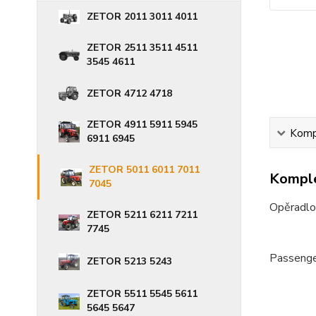
ZETOR 2011 3011 4011
ZETOR 2511 3511 4511
3545 4611
ZETOR 4712 4718
ZETOR 4911 5911 5945
Kompl
6911 6945
ZETOR 5011 6011 7011
Komple
7045
Opěradlo
ZETOR 5211 6211 7211
7745
Passenge
ZETOR 5213 5243
ZETOR 5511 5545 5611
5645 5647