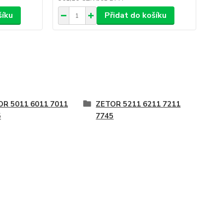
šíku
Přidat do košíku
OR 5011 6011 7011
ZETOR 5211 6211 7211
5
7745