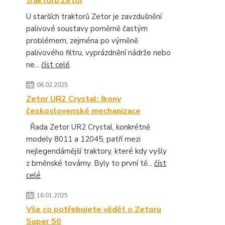
traktorů Zetor
U starších traktorů Zetor je zavzdušnění
palivové soustavy poměrně častým
problémem, zejména po výměně
palivového filtru, vyprázdnění nádrže nebo
ne...
číst celé
06.02.2025
Zetor UR2 Crystal: Ikony
československé mechanizace
Řada Zetor UR2 Crystal, konkrétně
modely 8011 a 12045, patří mezi
nejlegendárnější traktory, které kdy vyšly
z brněnské továrny. Byly to první tě...
číst
celé
16.01.2025
Vše co potřebujete vědět o Zetoru
Super 50