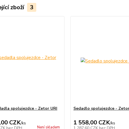
jící zboží
3
adla spolujezdce - Zetor URI
Sedadlo spolujezdce - Zeto
,00 CZK
1 558,00 CZK
/
ks
/
ks
Není skladem
CZK
bez DPH
1 287,60 CZK
bez DPH