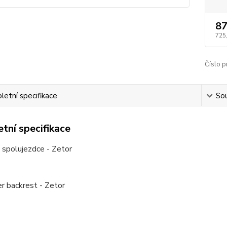
87
725
Číslo p
etní specifikace
Sou
tní specifikace
 spolujezdce - Zetor
r backrest - Zetor