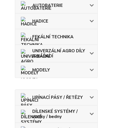
AUTOBATERIE
HADICE
FEKÁLNÍ TECHNIKA
UNIVERZÁLNÍ AGRO DÍLY
A NÁŘADÍ
MODELY
UPÍNACÍ PÁSY / ŘETĚZY
DÍLENSKÉ SYSTÉMY /
vozíky / bedny