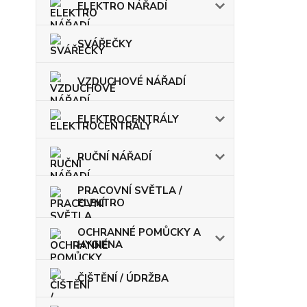
ELEKTRO NÁŘADÍ
SVÁŘEČKY
VZDUCHOVÉ NÁŘADÍ
ELEKTROCENTRÁLY
RUČNÍ NÁŘADÍ
PRACOVNÍ SVĚTLA /
ELEKTRO
OCHRANNÉ POMŮCKY A
HYGIENA
ČIŠTĚNÍ / ÚDRŽBA