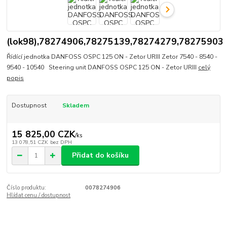
(lok98),78274906,78275139,78274279,78275903
Řídící jednotka DANFOSS OSPC 125 ON - Zetor URIII Zetor 7540 - 8540 -
9540 - 10540 Steering unit DANFOSS OSPC 125 ON - Zetor URIII
celý
popis
Dostupnost
Skladem
15 825,00 CZK
/
ks
13 078,51 CZK
bez DPH
Přidat do košíku
Číslo produktu:
0078274906
Hlídat cenu / dostupnost