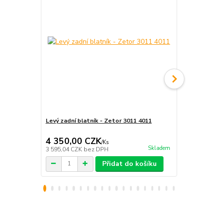
Levý zadní blatník - Zetor 3011 4011
Levý zadní b
4 350,00 CZK
4 350,0
/
Ks
Skladem
3 595,04 CZK
bez DPH
3 595,04 CZ
Přidat do košíku