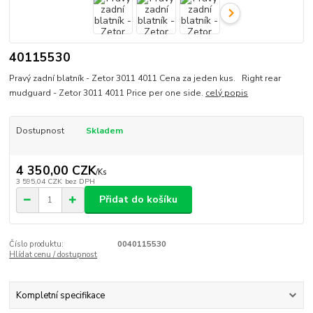
40115530
Pravý zadní blatník - Zetor 3011 4011 Cena za jeden kus. Right rear
mudguard - Zetor 3011 4011 Price per one side.
celý popis
Dostupnost
Skladem
4 350,00 CZK
/
Ks
3 595,04 CZK
bez DPH
Přidat do košíku
Číslo produktu:
0040115530
Hlídat cenu / dostupnost
Kompletní specifikace