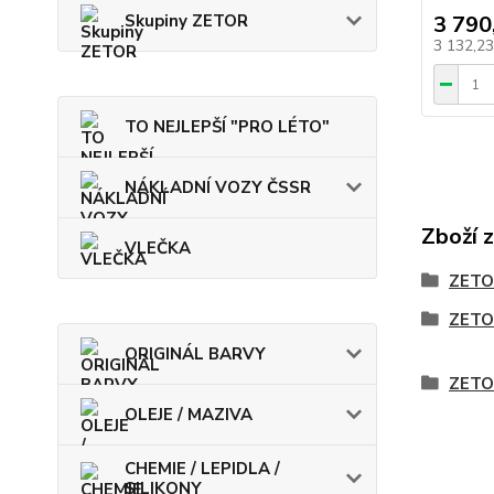
Skupiny ZETOR
3 790
3 132,2
TO NEJLEPŠÍ "PRO LÉTO"
NÁKLADNÍ VOZY ČSSR
Zboží 
VLEČKA
ZETO
ZETO
ORIGINÁL BARVY
ZETO
OLEJE / MAZIVA
CHEMIE / LEPIDLA /
SILIKONY