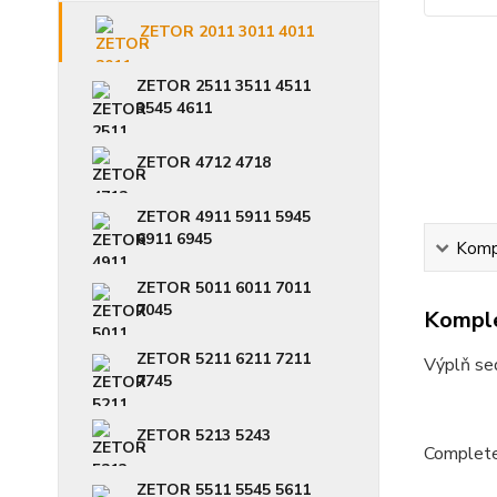
ZETOR 2011 3011 4011
ZETOR 2511 3511 4511
3545 4611
ZETOR 4712 4718
ZETOR 4911 5911 5945
6911 6945
Kompl
ZETOR 5011 6011 7011
7045
Komple
ZETOR 5211 6211 7211
Výplň sed
7745
ZETOR 5213 5243
Complete
ZETOR 5511 5545 5611