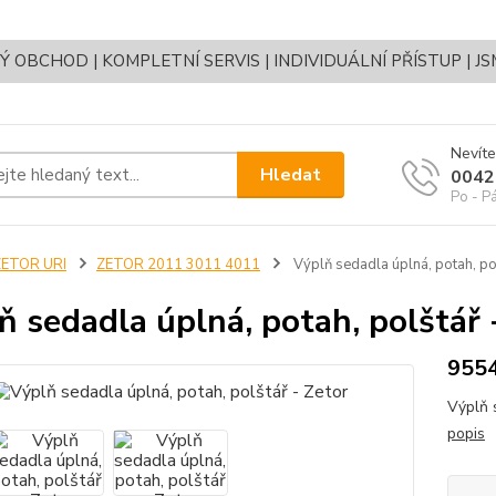
OBCHOD | KOMPLETNÍ SERVIS | INDIVIDUÁLNÍ PŘÍSTUP | J
Nevíte
Hledat
0042
Po - P
ZETOR URI
ZETOR 2011 3011 4011
Výplň sedadla úplná, potah, pol
ň sedadla úplná, potah, polštář 
955
Výplň 
popis