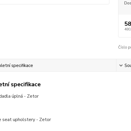
Dos
58
480
Číslo p
etní specifikace
Sou
tní specifikace
adla úplná - Zetor
 seat upholstery - Zetor