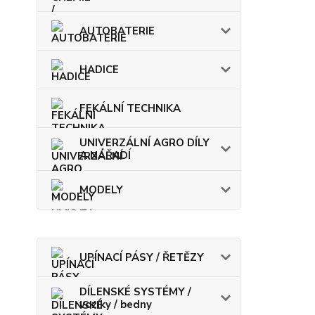
AUTOBATERIE
HADICE
FEKÁLNÍ TECHNIKA
UNIVERZÁLNÍ AGRO DÍLY
A NÁŘADÍ
MODELY
UPÍNACÍ PÁSY / ŘETĚZY
DÍLENSKÉ SYSTÉMY /
vozíky / bedny