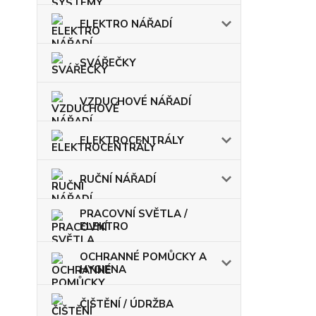
ELEKTRO NÁŘADÍ
SVÁŘEČKY
VZDUCHOVÉ NÁŘADÍ
ELEKTROCENTRÁLY
RUČNÍ NÁŘADÍ
PRACOVNÍ SVĚTLA /
ELEKTRO
OCHRANNÉ POMŮCKY A
HYGIENA
ČIŠTĚNÍ / ÚDRŽBA