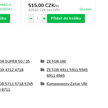
515,00 CZK
IHNED K
/
ks
ODBĚRU
Skladem
425,62 CZK
bez DPH
šíku
Přidat do košíku
R SUPER 50 / 35
ZETOR URI
OR 4712 4718
ZETOR 4911 5911 5945
6911 6945
OR 5711 5718 5745
Komponenty Zetor URI
 6711