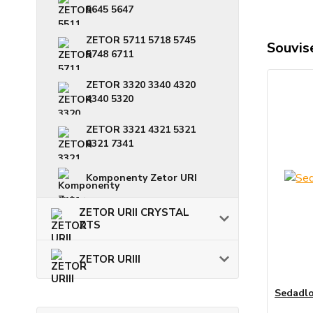
5645 5647
ZETOR 5711 5718 5745
Souvise
5748 6711
ZETOR 3320 3340 4320
4340 5320
ZETOR 3321 4321 5321
6321 7341
Komponenty Zetor URI
ZETOR URII CRYSTAL
ZTS
ZETOR URIII
Sedadlo