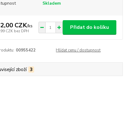
tupnost
Skladem
2,00 CZK
/
ks
Přidat do košíku
,99 CZK
bez DPH
roduktu:
00955422
Hlídat cenu / dostupnost
visející zboží
3