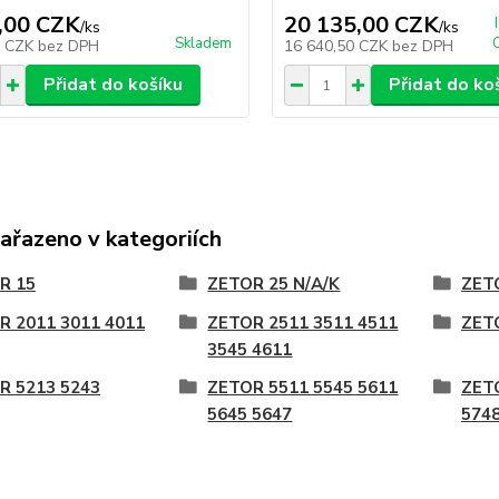
,00 CZK
20 135,00 CZK
/
ks
/
ks
Skladem
3 CZK
bez DPH
16 640,50 CZK
bez DPH
Přidat do košíku
Přidat do ko
zařazeno v kategoriích
R 15
ZETOR 25 N/A/K
ZETO
R 2011 3011 4011
ZETOR 2511 3511 4511
ZET
3545 4611
R 5213 5243
ZETOR 5511 5545 5611
ZET
5645 5647
5748