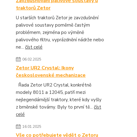
Zavzdušňování palivové soustavy u
traktorů Zetor
U starších traktorů Zetor je zavzdušnění
palivové soustavy poměrně častým
problémem, zejména po výměně
palivového filtru, vyprázdnění nádrže nebo
ne...
číst celé
06.02.2025
Zetor UR2 Crystal: Ikony
československé mechanizace
Řada Zetor UR2 Crystal, konkrétně
modely 8011 a 12045, patří mezi
nejlegendárnější traktory, které kdy vyšly
z brněnské továrny. Byly to první tě...
číst
celé
16.01.2025
Vše co potřebujete vědět o Zetoru