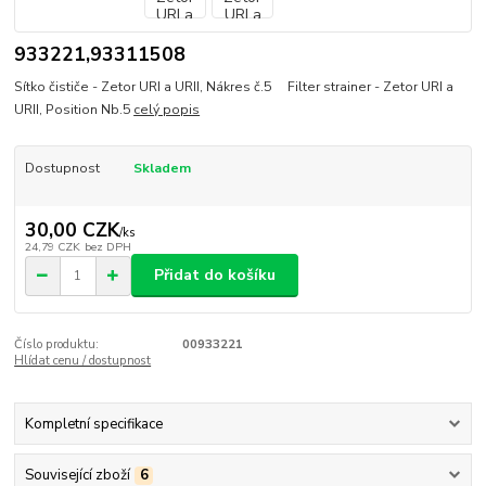
933221,93311508
Sítko čističe - Zetor URI a URII, Nákres č.5 Filter strainer - Zetor URI a
URII, Position Nb.5
celý popis
Dostupnost
Skladem
30,00 CZK
/
ks
24,79 CZK
bez DPH
Přidat do košíku
Číslo produktu:
00933221
Hlídat cenu / dostupnost
Kompletní specifikace
Související zboží
6