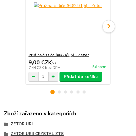
Pružina čističe (60/24/1,5) - Zetor
Sklenička, n
9,00 CZK
25,00 C
/
ks
Skladem
7,44 CZK
bez DPH
20,66 CZK
b
Přidat do košíku
Zboží zařazeno v kategoriích
ZETOR URI
ZETOR URII CRYSTAL ZTS