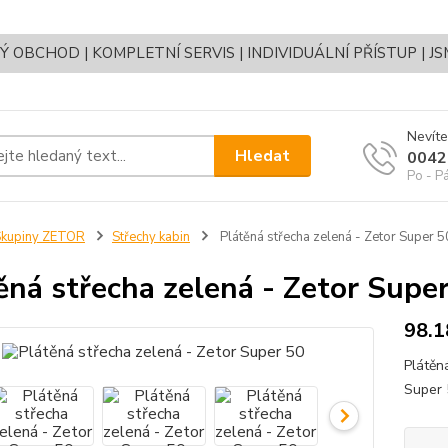
OBCHOD | KOMPLETNÍ SERVIS | INDIVIDUÁLNÍ PŘÍSTUP | J
Nevíte
Hledat
0042
Po - P
Skupiny ZETOR
Střechy kabin
Plátěná střecha zelená - Zetor Super 5
ěná střecha zelená - Zetor Supe
98.1
Plátěn
Super