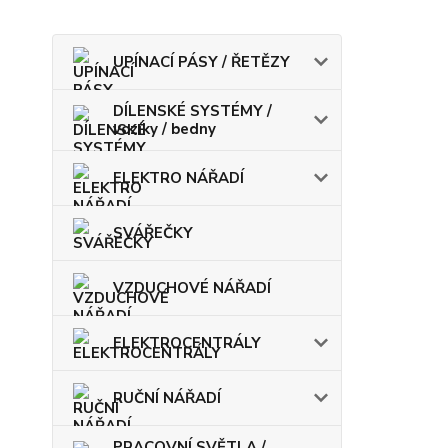
UPÍNACÍ PÁSY / ŘETĚZY
DÍLENSKÉ SYSTÉMY /
vozíky / bedny
ELEKTRO NÁŘADÍ
SVÁŘEČKY
VZDUCHOVÉ NÁŘADÍ
ELEKTROCENTRÁLY
RUČNÍ NÁŘADÍ
PRACOVNÍ SVĚTLA /