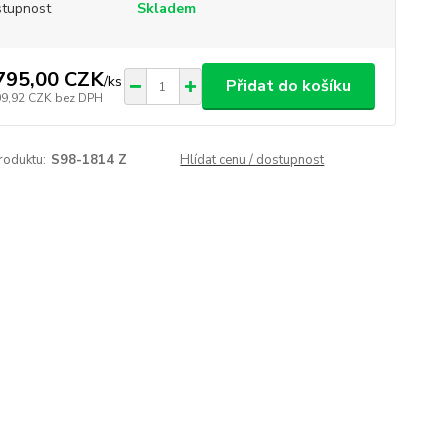
tupnost
Skladem
795,00 CZK
/
ks
Přidat do košíku
09,92 CZK
bez DPH
roduktu:
S98-1814 Z
Hlídat cenu / dostupnost