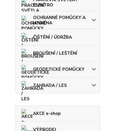
ELEKTRO
OCHRANNÉ POMŮCKY A
HYGIENA
ČIŠTĚNÍ / ÚDRŽBA
BROUŠENÍ / LEŠTĚNÍ
GEODETICKÉ POMŮCKY
ZAHRADA / LES
AKCE e-shop
VÝPRODEJ