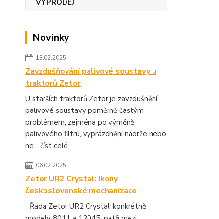
Novinky
13.02.2025
Zavzdušňování palivové soustavy u
traktorů Zetor
U starších traktorů Zetor je zavzdušnění
palivové soustavy poměrně častým
problémem, zejména po výměně
palivového filtru, vyprázdnění nádrže nebo
ne...
číst celé
06.02.2025
Zetor UR2 Crystal: Ikony
československé mechanizace
Řada Zetor UR2 Crystal, konkrétně
modely 8011 a 12045, patří mezi