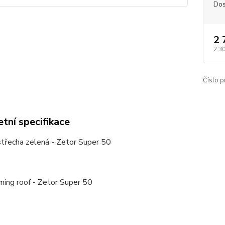
Dos
2 
2 3
Číslo p
tní specifikace
střecha zelená - Zetor Super 50
ning roof - Zetor Super 50