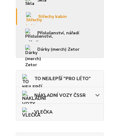
Skla
Střechy kabin
Příslušenství, nářadí
Dárky (merch) Zetor
TO NEJLEPŠÍ "PRO LÉTO"
NÁKLADNÍ VOZY ČSSR
VLEČKA