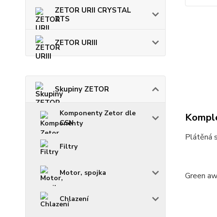
ZETOR URII CRYSTAL
ZTS
ZETOR URIII
Skupiny ZETOR
Komponenty Zetor dle
Komple
CSN
Plátěná 
Filtry
Motor, spojka
Green aw
Chlazení